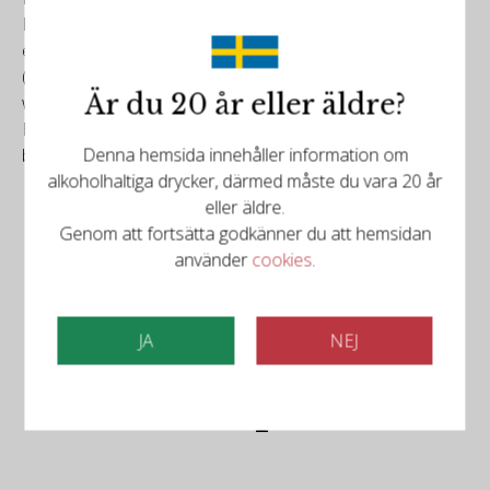
Bordeaux blends need look no further than this terrific
estate. As always, they release a few appellation blends
(Esploso and Sorella) and numerous single vineyard
Är du 20 år eller äldre?
wines (Champoux, Ciel du Cheval, Mays’ and Two
Blondes). The wines show singular characters and have
Denna hemsida innehåller information om
broad drink windows.
alkoholhaltiga drycker, därmed måste du vara 20 år
eller äldre.
Genom att fortsätta godkänner du att hemsidan
använder
cookies
.
JA
NEJ
Det finns mer att upptäcka
Relaterade produkter