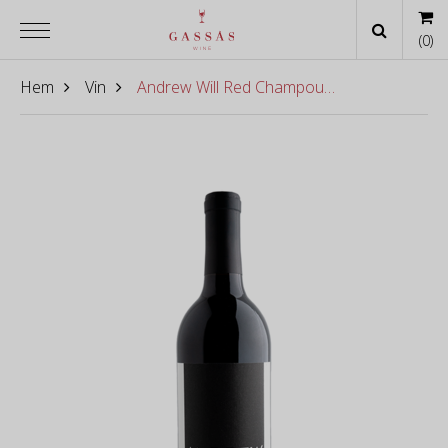
(
0
)
Hem
Vin
Andrew Will Red Champoux Vineyard 2014