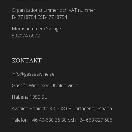
Organisationsnummer och VAT nummer:
B47718754
ESB47718754
Momsnummer i Sverige:
502074-6672
KONTAKT
info@gassaswine.se
Gassås Wine med Utvalda Viner
Habena 1955 SL
Avenida Poniente X3, 308 68 Cartagena, Espana
Telefon: +46 40-630 36 30 och +34 663 827 606