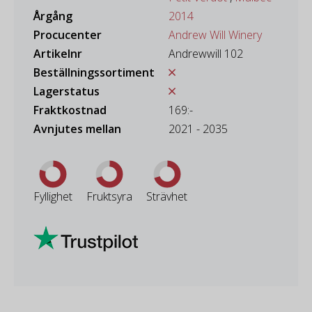
Årgång
2014
Procucenter
Andrew Will Winery
Artikelnr
Andrewwill 102
Beställningssortiment
Lagerstatus
Fraktkostnad
169:-
Avnjutes mellan
2021 - 2035
Fyllighet
Fruktsyra
Strävhet