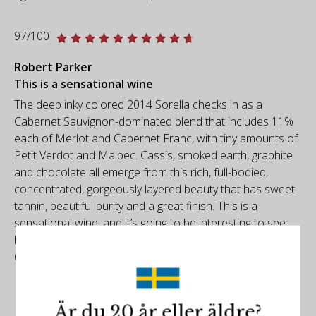
97/100
Robert Parker
This is a sensational wine
The deep inky colored 2014 Sorella checks in as a
Cabernet Sauvignon-dominated blend that includes 11%
each of Merlot and Cabernet Franc, with tiny amounts of
Petit Verdot and Malbec. Cassis, smoked earth, graphite
and chocolate all emerge from this rich, full-bodied,
concentrated, gorgeously layered beauty that has sweet
tannin, beautiful purity and a great finish. This is a
sensational wine, and it’s going to be interesting to see
how this stacks up with the 2007 and 2012 at maturity.
612 cases.
Är du 20 år eller äldre?