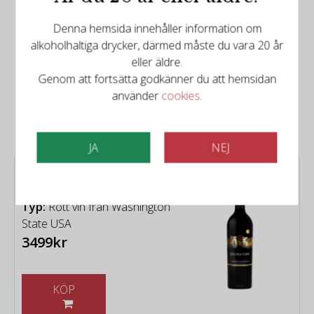
Denna hemsida innehåller information om
alkoholhaltiga drycker, därmed måste du vara 20 år
eller äldre.
Det finns mer att upptäcka
Genom att fortsätta godkänner du att hemsidan
använder
cookies
.
Relaterade produkter
JA
NEJ
Quilceda Creek -
Cabernet Sauvignon 2022
Typ:
Rött vin från Washington
State USA
3499kr
KÖP