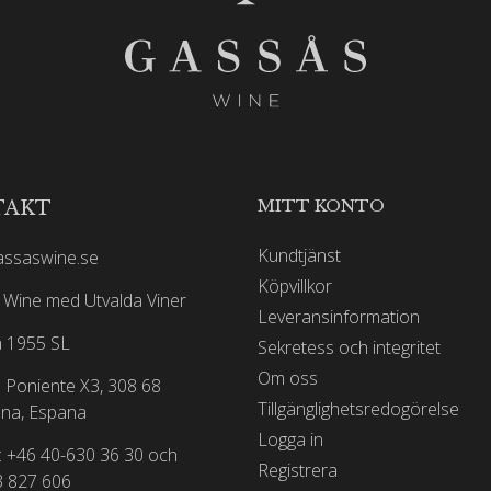
MITT KONTO
TAKT
Kundtjänst
assaswine.se
Köpvillkor
Wine med Utvalda Viner
Leveransinformation
 1955 SL
Sekretess och integritet
Om oss
 Poniente X3, 308 68
Tillgänglighetsredogörelse
na, Espana
Logga in
: +46 40-630 36 30 och
Registrera
3 827 606