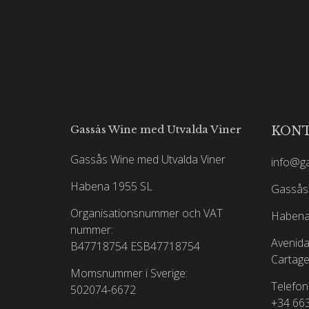
Gassås Wine med Utvalda Viner
KON
Gassås Wine med Utvalda Viner
info@g
Habena 1955 SL
Gassås 
Organisationsnummer och VAT
Habena
nummer:
Avenida
B47718754
ESB47718754
Cartage
Momsnummer i Sverige:
Telefon
502074-6672
+34 66