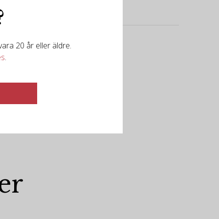
?
ra 20 år eller äldre.
es
.
er