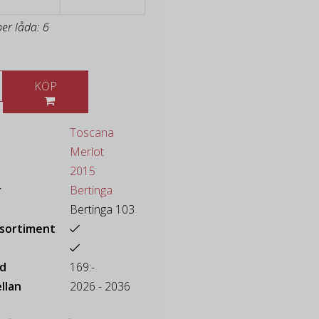
per låda: 6
KÖP
Toscana
Merlot
2015
r
Bertinga
Bertinga 103
ssortiment
ad
169:-
llan
2026 - 2036