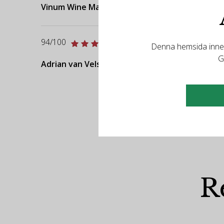
Vinum Wine Magazine
94/100
Denna hemsida innehå
G
Adrian van Velsen - vvWine.ch
R