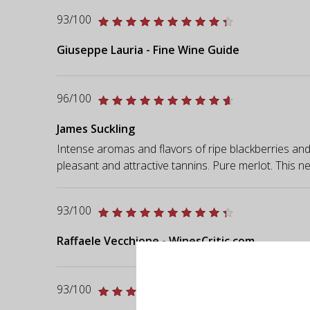
93/100
Giuseppe Lauria - Fine Wine Guide
96/100
James Suckling
Intense aromas and flavors of ripe blackberries and 
pleasant and attractive tannins. Pure merlot. This ne
93/100
Raffaele Vecchione - WinesCritic.com
93/100