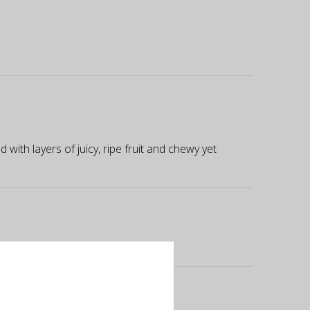
ith layers of juicy, ripe fruit and chewy yet