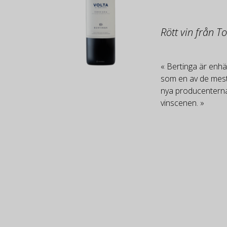
Rött vin från T
« Bertinga är enhäl
som en av de mest 
nya producenterna
vinscenen. »