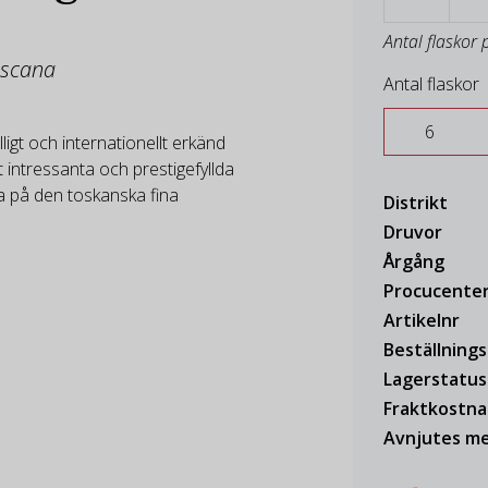
Antal flaskor 
oscana
Antal flaskor
ligt och internationellt erkänd
intressanta och prestigefyllda
 på den toskanska fina
Distrikt
Druvor
Årgång
Procucente
Artikelnr
Beställning
Lagerstatus
Fraktkostn
Avnjutes me