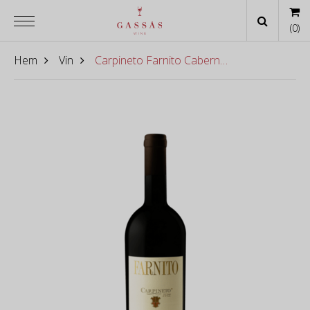
(
0
)
Hem
Vin
Carpineto Farnito Cabernet Sauvignon 2015