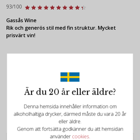
93/100
Gassås Wine
Rik och generös stil med fin struktur. Mycket
prisvärt vin!
Är du 20 år eller äldre?
Det finns mer att upptäcka
Relaterade produkter
Denna hemsida innehåller information om
alkoholhaltiga drycker, därmed måste du vara 20 år
eller äldre.
Genom att fortsätta godkänner du att hemsidan
använder
cookies
.