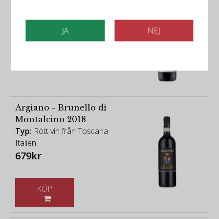
Gaja Promis Ca`Marcanda
2018
Typ:
Rött vin vin vin från
JA
NEJ
Toscana Italien
399kr
Argiano - Brunello di
Montalcino 2018
Typ:
Rött vin från Toscana
Italien
679kr
KÖP