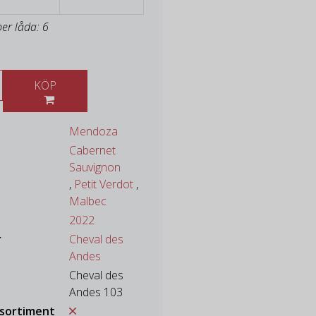
per låda: 6
KÖP
Mendoza
Cabernet
Sauvignon
,
Petit Verdot
,
Malbec
2022
r
Cheval des
Andes
Cheval des
Andes 103
ssortiment