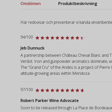
Omdömen
Produktbeskrivning
Här redovisar och presenterar vi kända vinskribente
94/100
Jeb Dunnuck
A partnership between Château Cheval Blanc and 
Verdot. Iron and gunpowder aromatics dominate, with 
The “Grand Cru” of the Andes is a project of Pierr
altitude-growing areas within Mendoza.
97/100
Robert Parker Wine Advocate
Soon to be released through La Place de Bordeaux, 