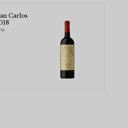
San Carlos
018
ina