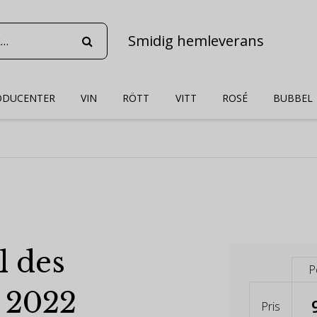
Smidig hemleverans
ODUCENTER
VIN
RÖTT
VITT
ROSÉ
BUBBEL
l des
P
 2022
Pris