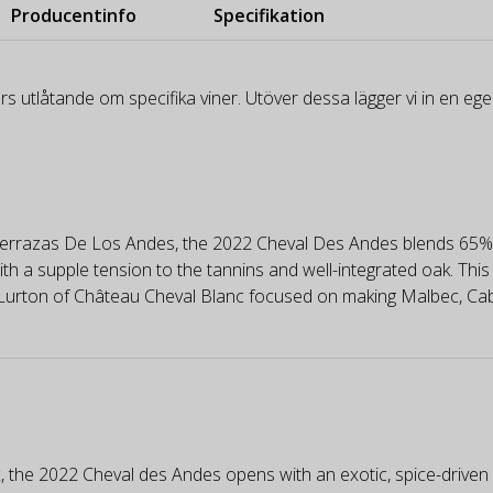
Producentinfo
Specifikation
rs utlåtande om specifika viner. Utöver dessa lägger vi in en e
Terrazas De Los Andes, the 2022 Cheval Des Andes blends 65%
a supple tension to the tannins and well-integrated oak. This wi
e Lurton of Château Cheval Blanc focused on making Malbec, Cab
the 2022 Cheval des Andes opens with an exotic, spice-driven 