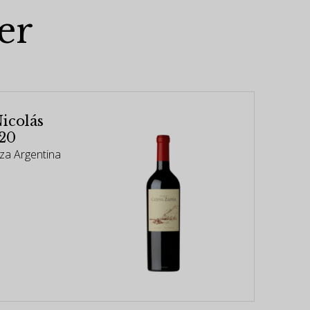
er
icolás
020
za Argentina