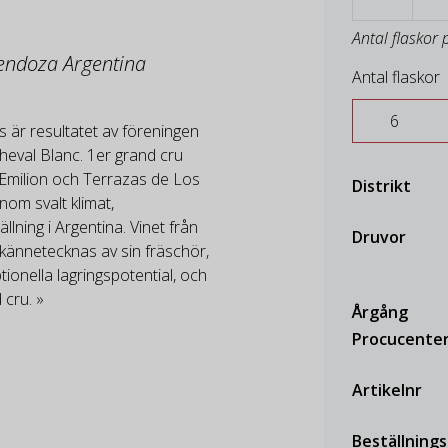
Antal flaskor 
Mendoza Argentina
Antal flaskor
 är resultatet av föreningen
heval Blanc. 1er grand cru
t-Emilion och Terrazas de Los
Distrikt
nom svalt klimat,
lning i Argentina. Vinet från
Druvor
kännetecknas av sin fräschör,
ionella lagringspotential, och
 cru. »
Årgång
Procucente
Artikelnr
Beställning