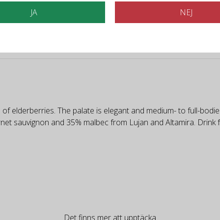
JA
NEJ
f elderberries. The palate is elegant and medium- to full-bodied w
ernet sauvignon and 35% malbec from Lujan and Altamira. Drink 
Det finns mer att upptäcka