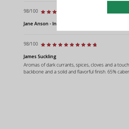
98/100
Jane Anson - Inside Bordeaux
98/100
James Suckling
Aromas of dark currants, spices, cloves and a touch o
backbone and a solid and flavorful finish. 65% cab