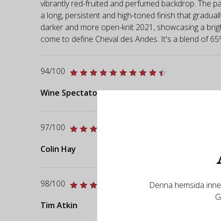
vibrantly red-fruited and perfumed backdrop. The pala
a long, persistent and high-toned finish that gradual
darker and more open-knit 2021, showcasing a brighte
come to define Cheval des Andes. It's a blend of 
94/100
Wine Spectator
97/100
Colin Hay
98/100
Denna hemsida innehå
G
Tim Atkin