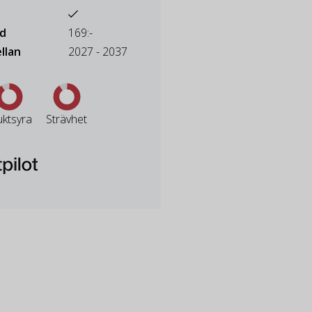
ad
169:-
llan
2027 - 2037
uktsyra
Strävhet