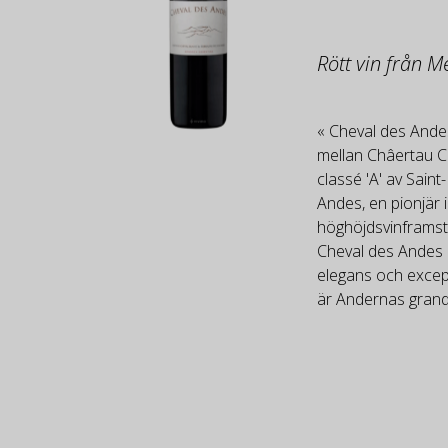
Rött vin från 
« Cheval des Andes
mellan Châertau C
classé 'A' av Sain
Andes, en pionjär i
höghöjdsvinframstäl
Cheval des Andes 
elegans och except
är Andernas grand