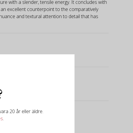
ture with a slender, tensile energy. It concludes with
is an excellent counterpoint to the comparatively
nuance and textural attention to detail that has
?
ra 20 år eller äldre.
es
.