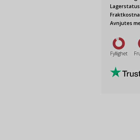
Lagerstatus
Fraktkostn
Avnjutes me
Fyllighet
Fr