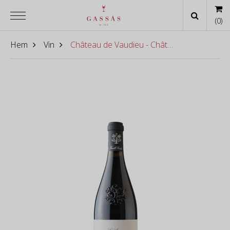
(
0
)
Hem
Vin
Château de Vaudieu - Châteauneuf-du-Pâpe l'Avenue 2022