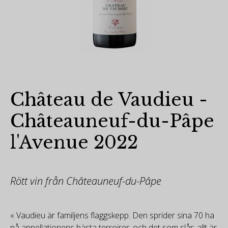
Château de Vaudieu -
Châteauneuf-du-Pâpe
l'Avenue 2022
Rött vin från Châteauneuf-du-Pâpe
« Vaudieu är familjens flaggskepp. Den sprider sina 70 ha
på appellationens bästa terroirer, och det som slår: allt är