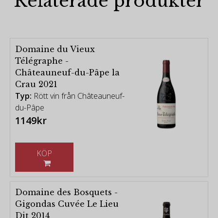
Relaterade produkter
Domaine du Vieux
Télégraphe -
Châteauneuf-du-Pâpe la
Crau 2021
Typ:
Rött vin från Châteauneuf-
du-Pâpe
1149kr
KÖP
Domaine des Bosquets -
Gigondas Cuvée Le Lieu
Dit 2014