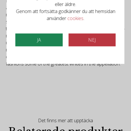
Located in the center of the Chateauneuf du Pape
eller äldre.
appellation, just south of Rayas, Château de Vaudieu is
Genom att fortsätta godkänner du att hemsidan
run by Laurent Bréchet, and they release a number of
använder
cookies
.
special cuvées based largely on individual parcels around
the domaine. The winemaking can be thought of as quasi-
modern, with most of the wines destemmed and brought
JA
NEJ
up in older barrels and demi-muids. New oak is kept to a
minimum and the wines always show Provençal, elegant
characters. In addition to the brilliant reds, this estate
fashions some of the greatest whites in the appellation.
Det finns mer att upptäcka