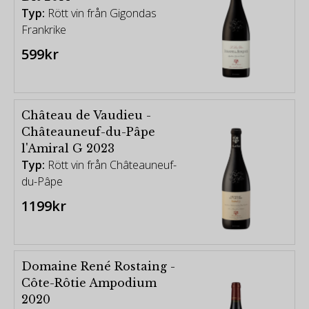
Typ:
Rött vin från Gigondas
Frankrike
599kr
Château de Vaudieu -
Châteauneuf-du-Pâpe
l'Amiral G 2023
Typ:
Rött vin från Châteauneuf-
du-Pâpe
1199kr
Domaine René Rostaing -
Côte-Rôtie Ampodium
2020