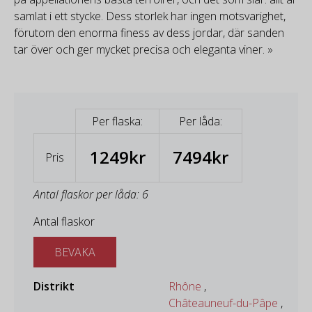
samlat i ett stycke. Dess storlek har ingen motsvarighet,
förutom den enorma finess av dess jordar, där sanden
tar över och ger mycket precisa och eleganta viner. »
Per flaska:
Per låda:
1249kr
7494kr
Pris
Antal flaskor per låda: 6
Antal flaskor
BEVAKA
Distrikt
Rhône
,
Châteauneuf-du-Pâpe
,