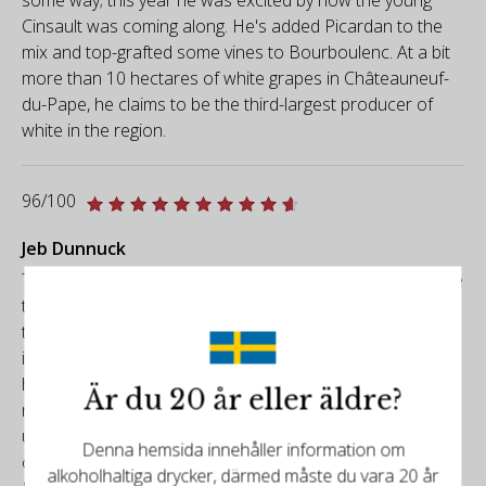
Cinsault was coming along. He's added Picardan to the
mix and top-grafted some vines to Bourboulenc. At a bit
more than 10 hectares of white grapes in Châteauneuf-
du-Pape, he claims to be the third-largest producer of
white in the region.
96/100
Jeb Dunnuck
The 2022 Châteauneuf Du Pape L'Avenue is all Grenache
that comes from red clay soils. Still resting in demi-muid,
this deep ruby-hued 2022 offers up a slightly darker edge
in its red and black fruits as well as notes of roasted
herbs, iron, baking spices, and hints of chocolate. Rich,
Är du 20 år eller äldre?
medium to full-bodied and concentrated, with beautiful
underlying tannins and structure, it will shine for upwards
Denna hemsida innehåller information om
of 15 years.
alkoholhaltiga drycker, därmed måste du vara 20 år