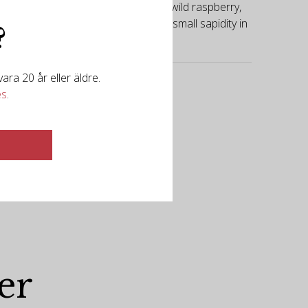
 associated with touches of crushed wild raspberry,
re fine, elegant and structuring. A small sapidity in
?
ra 20 år eller äldre.
es
.
er