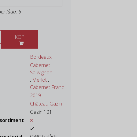
per låda: 6
KÖP
Bordeaux
Cabernet
Sauvignon
,
Merlot
,
Cabernet Franc
2019
r
Château Gazin
Gazin 101
ssortiment
smaterial
OWC trälåda