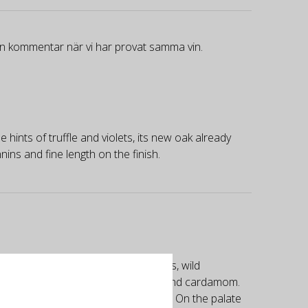
gen kommentar när vi har provat samma vin.
 hints of truffle and violets, its new oak already
nins and fine length on the finish.
. It reveals notes of ripe wild cassis, wild
s well as hints of violet, cornflower and cardamom.
tiful finesse of the grain and tension. On the palate