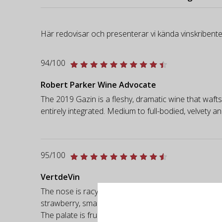
Här redovisar och presenterar vi kända vinskribente
94/100
Robert Parker Wine Advocate
The 2019 Gazin is a fleshy, dramatic wine that wafts 
entirely integrated. Medium to full-bodied, velvety an
95/100
VertdeVin
The nose is racy and offers elegance, power, delicacy 
strawberry, small notes of small wild black fruits a
The palate is fruity, mineral, well-balanced and offer