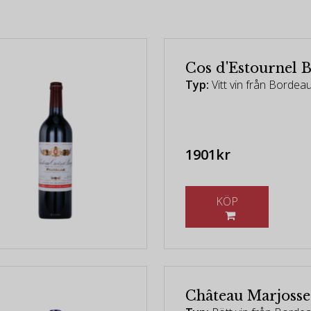
Cos d'Estournel 
Typ:
Vitt vin från Bordea
1901kr
KÖP
Château Marjoss