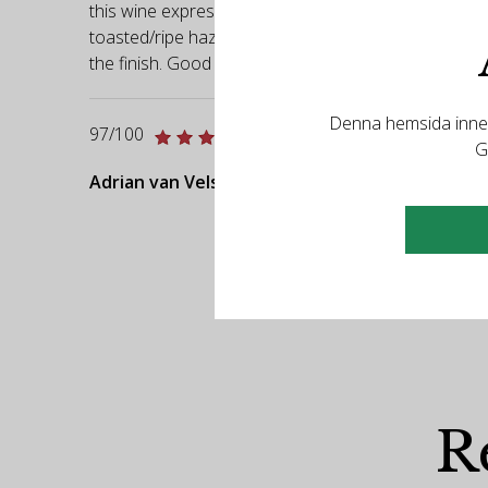
this wine expresses notes of fleshy/juicy blackberry,
toasted/ripe hazelnut, cardamom, lilac, cornflower a
the finish. Good length.
Denna hemsida innehå
97/100
G
Adrian van Velsen - vvWine.ch
R