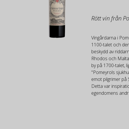
Rött vin från 
Vingårdarna i Pome
1100-talet och de
beskydd av riddarn
Rhodos och Malta
by på 1700-talet, l
"Pomeyrols sjukhus
emot pilgrimer på
Detta var inspirati
egendomens andrav