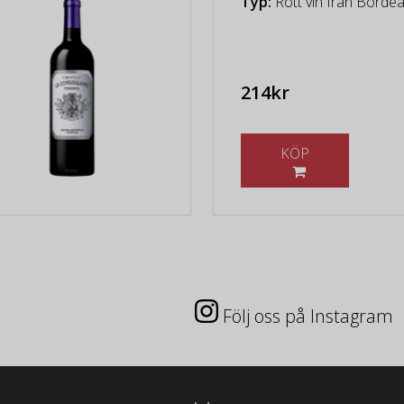
Typ:
Rött vin från Borde
214kr
KÖP
Följ oss på Instagram