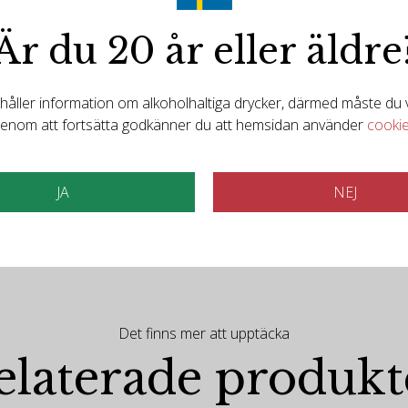
 crushed small black fruits, small notes of juicy/pulpy blueberry
s well as discreet hints of nutmeg, camphor and spices. Tannins a
Är du 20 år eller äldre
ller information om alkoholhaltiga drycker, därmed måste du va
enom att fortsätta godkänner du att hemsidan använder
cooki
JA
NEJ
Det finns mer att upptäcka
elaterade produkt