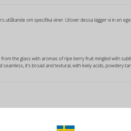
rs utlåtande om specifika viner. Utöver dessa lägger vi in en e
from the glass with aromas of ripe berry fruit mingled with subtle
d seamless, it's broad and textural, with lively acids, powdery tan
as well as richness (in finesse), a beautiful finesse and intensity
ssociated with touches of small blue fruits, cuben/black pepper a
s a fine acidulous frame, a beautiful definition, precision, a beau