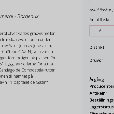
Antal flaskor 
Pomerol - Bordeaux
Antal flaskor
rol utvecklades gradvis mellan
n franska revolutionen under
a av Saint-Jean av Jerusalem,
Distrikt
. Château GAZIN, som var en
igger förmodligen på platsen för
Druvor
", byggt av riddarna för att ta
 Santiago de Compostela-rutten.
onen till namnet på
Årgång
in "l’Hospitalet de Gazin".
Procucente
Artikelnr
Beställning
Lagerstatus
Förpackning