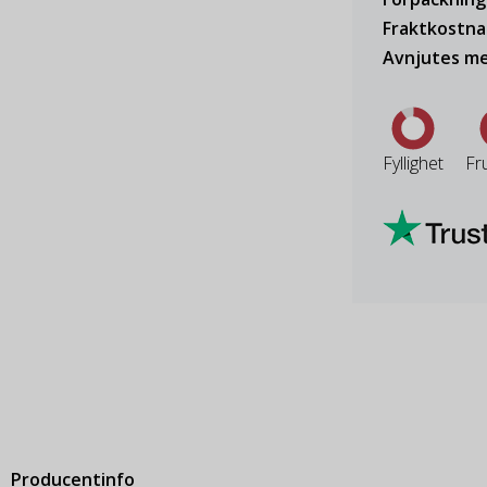
Fraktkostn
Avnjutes me
Fyllighet
Fr
Producentinfo