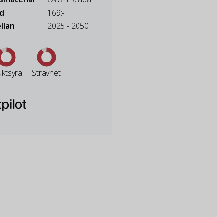
ad
169:-
llan
2025 - 2050
uktsyra
Strävhet