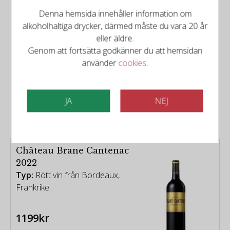
Denna hemsida innehåller information om
alkoholhaltiga drycker, därmed måste du vara 20 år
eller äldre.
Genom att fortsätta godkänner du att hemsidan
använder
cookies
.
Det finns mer att upptäcka
Relaterade produkter
JA
NEJ
Château Brane Cantenac
2022
Typ:
Rött vin från Bordeaux,
Frankrike.
1199kr