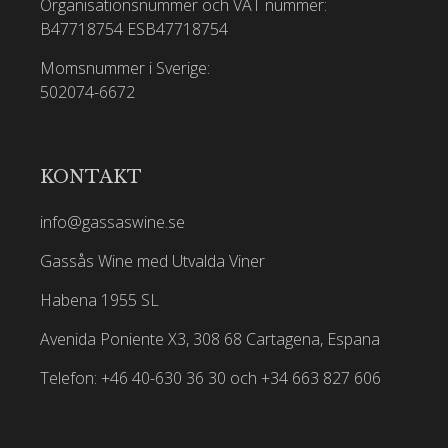
Organisationsnummer och VAT nummer:
B47718754
ESB47718754
Momsnummer i Sverige:
502074-6672
KONTAKT
info@gassaswine.se
Gassås Wine med Utvalda Viner
Habena 1955 SL
Avenida Poniente X3, 308 68 Cartagena, Espana
Telefon: +46 40-630 36 30 och +34 663 827 606