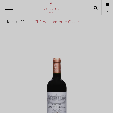
(
0
)
Hem
Vin
Château Lamothe-Cissac Vieilles Vignes Haut-Médoc 2016 [dubbelmagnum]