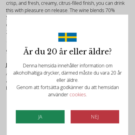
crisp, and fresh, creamy, citrus-filled finish, you can drink
this with pleasure on release. The wine blends 70%
Semillon with 30% Sauvignon Blanc. Due to the frost,
close to 50% of the harvest was lost. Drink from 2023-
2029.
Är du 20 år eller äldre?
92/100
James Suckling
Denna hemsida innehåller information om
alkoholhaltiga drycker, därmed måste du vara 20 år
A fresh and bright Lune d’Argent with wet-stone, green-
eller äldre.
apple, lemon and pineapple notes. Medium-bodied with
Genom att fortsätta godkänner du att hemsidan
bright acidity and focused, stony character.
använder
cookies
.
JA
NEJ