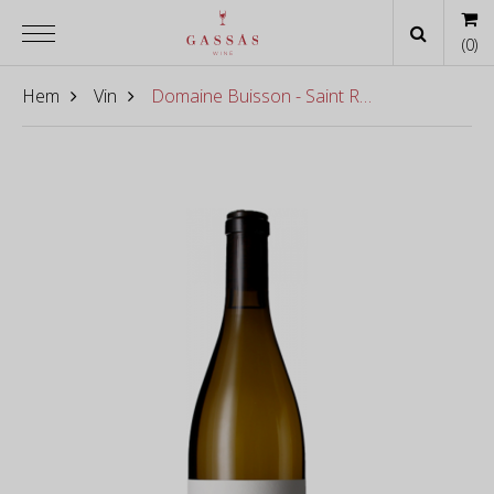
(
0
)
Hem
Vin
Domaine Buisson - Saint Romain "En Poillange" Blanc 2022