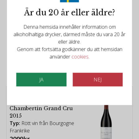
Är du 20 år eller äldre?
Denna hemsida innehåller information om
alkoholhaltiga drycker, därmed måste du vara 20 år
eller äldre.
Genom att fortsätta godkänner du att hemsidan
Det finns mer att upptäcka
använder
cookies
.
Relaterade produkter
JA
NEJ
Domaine Frédéric
Esmonin - Ruchottes-
Chambertin Grand Cru
2015
Typ:
Rött vin från Bourgogne
Frankrike
2099kr