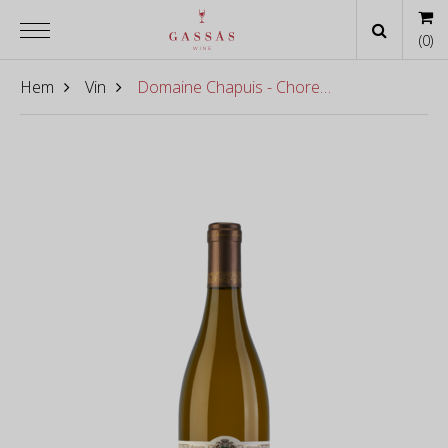
(
0
)
Hem
Vin
Domaine Chapuis - Chorey-Lés-Beaune Blanc 2022