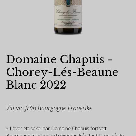
Domaine Chapuis -
Chorey-Lés-Beaune
Blanc 2022
Vitt vin från Bourgogne Frankrike
« I över ett sekel har Domaine Chapuis fortsatt
Bourgogne tradition och expertis från far till son, på de