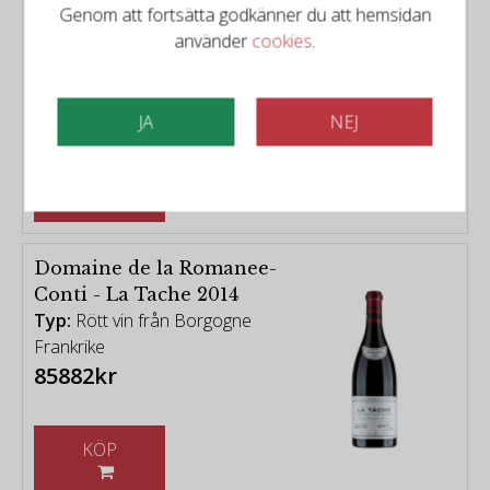
Genom att fortsätta godkänner du att hemsidan
Bourgogne Pinot Noir
använder
cookies
.
Maison Dieu 2022
Typ:
Rött vin från Bourgogne
449kr
JA
NEJ
KÖP
Domaine de la Romanee-
Conti - La Tache 2014
Typ:
Rött vin från Borgogne
Frankrike
85882kr
KÖP