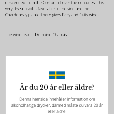
descended from the Corton hill over the centuries. This
very dry subsoil is favorable to the vine and the
Chardonnay planted here gives lively and fruity wines.
The wine team - Domaine Chapuis
Det finns mer att upptäcka
Relaterade produkter
Är du 20 år eller äldre?
Denna hemsida innehåller information om
alkoholhaltiga drycker, därmed måste du vara 20 år
eller äldre.
Domaine de Bellene -