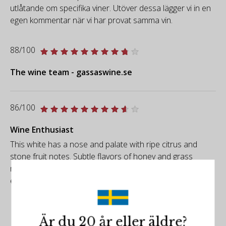
utlåtande om specifika viner. Utöver dessa lägger vi in en
egen kommentar när vi har provat samma vin.
88/100
The wine team - gassaswine.se
86/100
Wine Enthusiast
This white has a nose and palate with ripe citrus and
stone fruit notes. Subtle flavors of honey and grass
mingle in the finish while moderate acidity makes the wine
easy to drink.
Är du 20 år eller äldre?