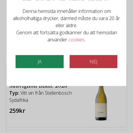
Denna hemsida innehåller information om
alkoholhaltiga drycker, därmed måste du vara 20 år
eller äldre.
Det finns mer att upptäcka
Genom att fortsätta godkänner du att hemsidan
Relaterade produkter
använder
cookies
.
JA
NEJ
Uva Mira Mountain
Vineyards - The Mira
Sauvignon Blanc 2023
Typ:
Vitt vin från Stellenbosch
Sydafrika
259kr