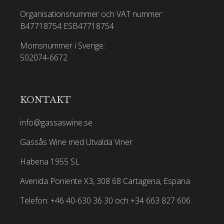
Organisationsnummer och VAT nummer:
B47718754
ESB47718754
Momsnummer i Sverige:
502074-6672
KONTAKT
info@gassaswine.se
Gassås Wine med Utvalda Viner
Habena 1955 SL
Avenida Poniente X3, 308 68 Cartagena, Espana
Telefon: +46 40-630 36 30 och +34 663 827 606