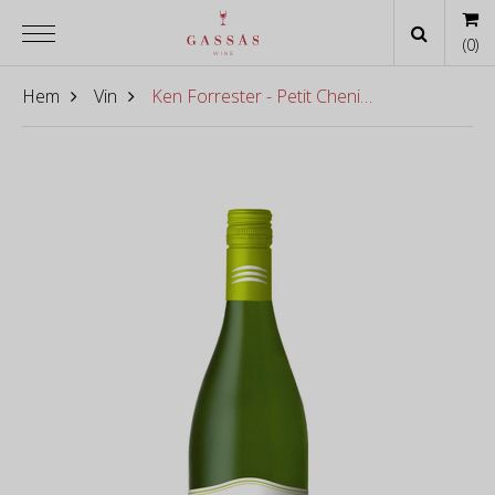
(
0
)
Hem
Vin
Ken Forrester - Petit Chenin Blanc 2022