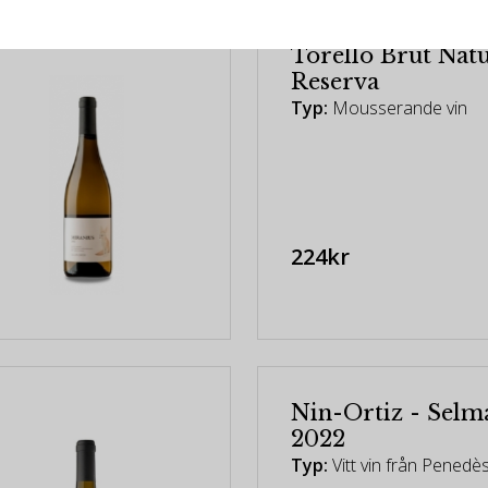
Torelló Brut Nat
Reserva
Typ:
Mousserande vin
224kr
Nin-Ortiz - Selm
2022
Typ:
Vitt vin från Penedè