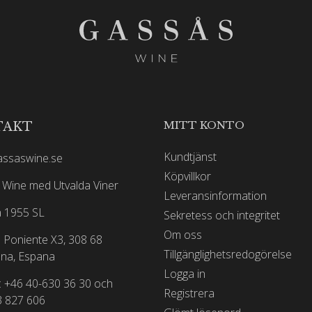
MITT KONTO
TAKT
Kundtjänst
assaswine.se
Köpvillkor
Wine med Utvalda Viner
Leveransinformation
 1955 SL
Sekretess och integritet
Om oss
 Poniente X3, 308 68
Tillgänglighetsredogörelse
na, Espana
Logga in
: +46 40-630 36 30 och
Registrera
3 827 606