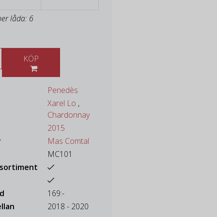
per låda: 6
KÖP
Penedès
Xarel Lo
,
Chardonnay
2015
r
Mas Comtal
MC101
ssortiment
ad
169:-
llan
2018 - 2020