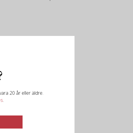
?
ra 20 år eller äldre.
es
.
er