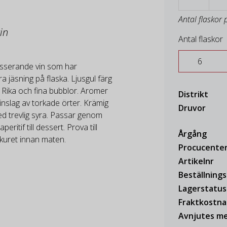
Antal flaskor 
in
Antal flaskor
usserande vin som har
 jäsning på flaska. Ljusgul färg
. Rika och fina bubblor. Aromer
Distrikt
inslag av torkade örter. Krämig
Druvor
d trevlig syra. Passar genom
eritif till dessert. Prova till
Årgång
kuret innan maten.
Procucente
Artikelnr
Beställning
Lagerstatus
Fraktkostn
Avnjutes me