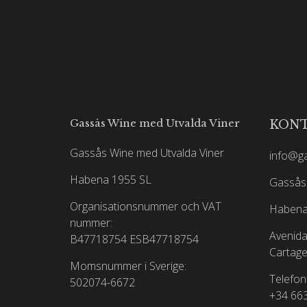
Gassås Wine med Utvalda Viner
KON
Gassås Wine med Utvalda Viner
info@g
Habena 1955 SL
Gassås 
Organisationsnummer och VAT
Habena
nummer:
Avenida
B47718754
ESB47718754
Cartage
Momsnummer i Sverige:
Telefon
502074-6672
+34 66