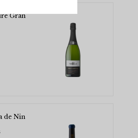
ure Gran
a de Nin
s