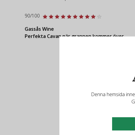
90/100
Gassås Wine
Perfekta Cavan när grannen kommer över
Denna hemsida innehå
G
R