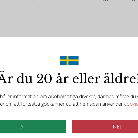
Är du 20 år eller äldre
ller information om alkoholhaltiga drycker, därmed måste du va
Det finns mer att upptäcka
enom att fortsätta godkänner du att hemsidan använder
cooki
elaterade produkt
JA
NEJ