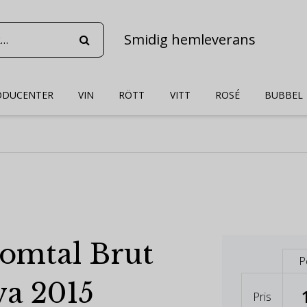
Smidig hemleverans
ODUCENTER
VIN
RÖTT
VITT
ROSÉ
BUBBEL
omtal Brut
P
va 2015
Pris