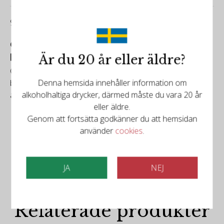
94/100
Guia Peñin
[vintage 2019]
Är du 20 år eller äldre?
Colour, cherry, purple rim. Aroma, red berry notes, spicy,
Denna hemsida innehåller information om
balsamic herbs, toasty. Flavour, flavourful, fruity, good
alkoholhaltiga drycker, därmed måste du vara 20 år
acidity, long.
eller äldre.
Genom att fortsätta godkänner du att hemsidan
använder
cookies
.
JA
NEJ
Det finns mer att upptäcka
Relaterade produkter