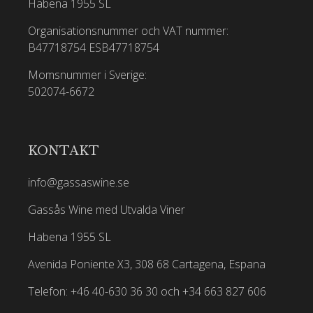
Habena 1955 SL
Organisationsnummer och VAT nummer:
B47718754
ESB47718754
Momsnummer i Sverige:
502074-6672
KONTAKT
info@gassaswine.se
Gassås Wine med Utvalda Viner
Habena 1955 SL
Avenida Poniente X3, 308 68 Cartagena, Espana
Telefon: +46 40-630 36 30 och +34 663 827 606