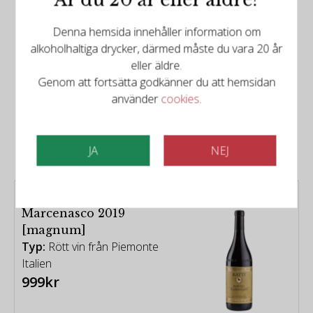
Denna hemsida innehåller information om
alkoholhaltiga drycker, därmed måste du vara 20 år
eller äldre.
Genom att fortsätta godkänner du att hemsidan
använder
cookies
.
Det finns mer att upptäcka
Relaterade produkter
JA
NEJ
Renato Ratti - Barolo
Marcenasco 2019
[magnum]
Typ:
Rött vin från Piemonte
Italien
999kr