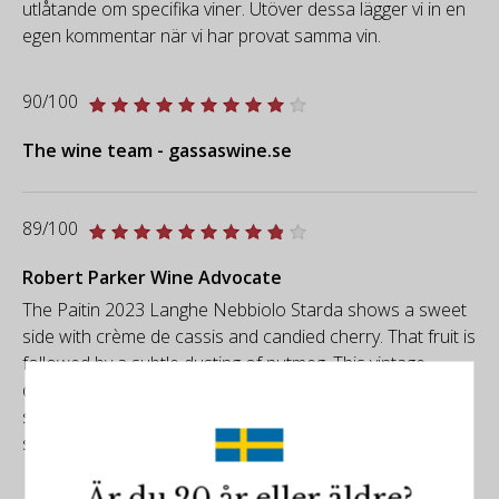
utlåtande om specifika viner. Utöver dessa lägger vi in en
egen kommentar när vi har provat samma vin.
90/100
The wine team - gassaswine.se
89/100
Robert Parker Wine Advocate
The Paitin 2023 Langhe Nebbiolo Starda shows a sweet
side with crème de cassis and candied cherry. That fruit is
followed by a subtle dusting of nutmeg. This vintage
delivers silky qualities, but it does not have the textural
strength or depth of some of the cooler years we've
seen.
Är du 20 år eller äldre?