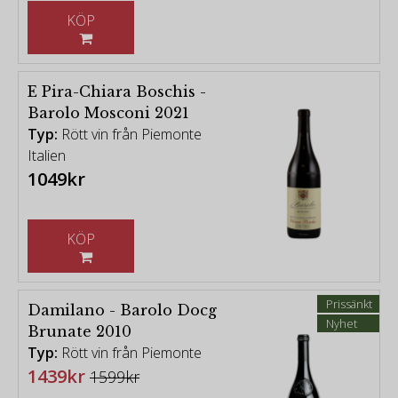
KÖP
E Pira-Chiara Boschis -
Barolo Mosconi 2021
Typ:
Rött vin från Piemonte
Italien
1049kr
KÖP
Prissänkt
Damilano - Barolo Docg
Nyhet
Brunate 2010
Typ:
Rött vin från Piemonte
1439kr
1599kr