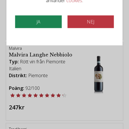
använder
cookies
.
Poäng:
94/100
JA
NEJ
509kr
Malvira
Malvira Langhe Nebbiolo
Typ:
Rött vin från Piemonte
Italien
Distrikt:
Piemonte
Poäng:
92/100
247kr