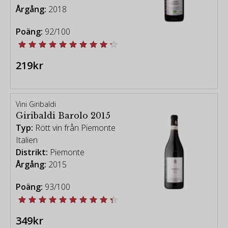
Barberadruvans popularitet vuxit. Detta i takt med
Årgång:
2018
att Nebbiolo-vinerna hastigt stigit i pris.
Poäng:
92/100
Vita viner från Piemonte
|
Röda viner från Piemonte
219kr
Vini Giribaldi
Giribaldi Barolo 2015
Typ:
Rött vin från Piemonte
Italien
Distrikt:
Piemonte
Årgång:
2015
Poäng:
93/100
349kr