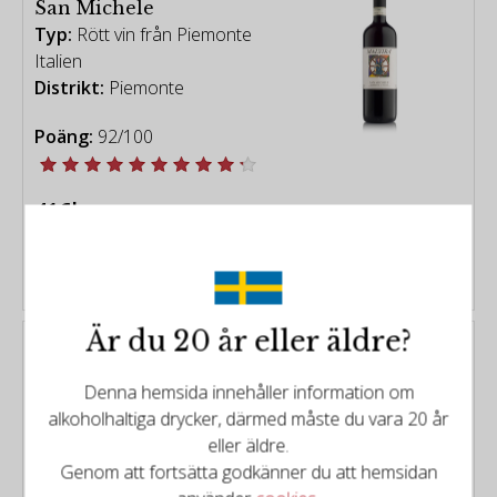
San Michele
Typ:
Rött vin från Piemonte
Italien
Distrikt:
Piemonte
Poäng:
92/100
416kr
KÖP
Är du 20 år eller äldre?
Silvio Grasso
Silvio Grasso Barolo Pi
Denna hemsida innehåller information om
Vigne DOCG 2004
alkoholhaltiga drycker, därmed måste du vara 20 år
Typ:
Rött vin
eller äldre.
Distrikt:
Piemonte
Genom att fortsätta godkänner du att hemsidan
Årgång:
2004