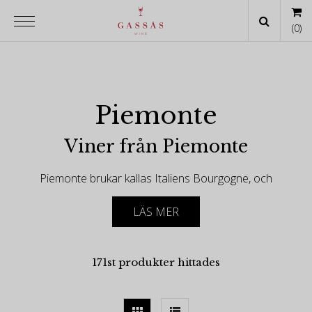
(
0
)
Piemonte
Viner från Piemonte
Piemonte brukar kallas Italiens Bourgogne, och
visst förstår man liknelsen. En region där druvsorten
är känslig och nyckfull, har svårt att uppnå perfekt
LÄS MER
mognad och är väldigt uttrycksfull för sin växtplats.
Detta gör druvsorten Nebbiolo till en riktig
primadonna som dock lyckas briljera då
171st produkter hittades
förutsättningarna är de rätta. Vi är övertygade att
Piemonte överlag tog ett enormt steg framåt då