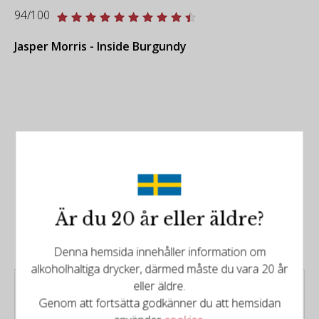
94/100
Jasper Morris - Inside Burgundy
Det finns mer att upptäcka
Relaterade produkter
Är du 20 år eller äldre?
Denna hemsida innehåller information om
alkoholhaltiga drycker, därmed måste du vara 20 år
eller äldre.
Domaine Frédéric
Genom att fortsätta godkänner du att hemsidan
Esmonin - Bourgogne