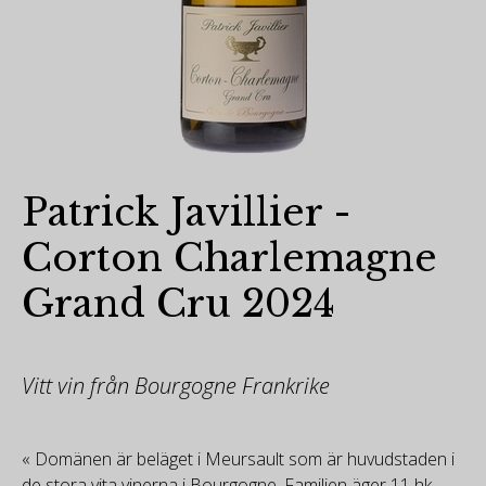
Patrick Javillier -
Corton Charlemagne
Grand Cru 2024
Vitt vin från Bourgogne Frankrike
« Domänen är beläget i Meursault som är huvudstaden i
de stora vita vinerna i Bourgogne. Familjen äger 11 hk