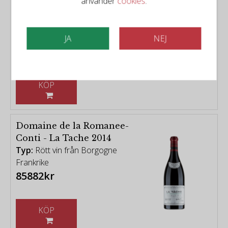
använder
cookies
.
Chardonnay Les
Genévrières 2023
Typ:
Vitt vin från Bourgogne
Frankrike
JA
NEJ
299kr
KÖP
Domaine de la Romanee-
Conti - La Tache 2014
Typ:
Rött vin från Borgogne
Frankrike
85882kr
KÖP