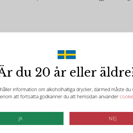
Är du 20 år eller äldre
Det finns mer att upptäcka
ller information om alkoholhaltiga drycker, därmed måste du va
elaterade produkt
enom att fortsätta godkänner du att hemsidan använder
cooki
JA
NEJ