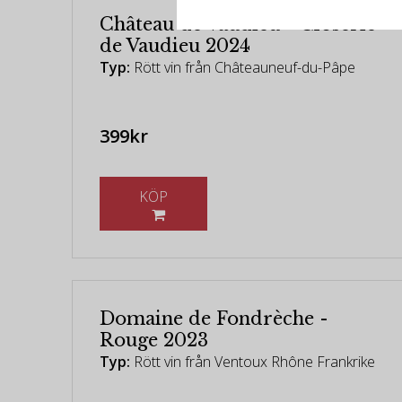
Château de Vaudieu - Closerie
de Vaudieu 2024
Typ:
Rött vin från Châteauneuf-du-Pâpe
399kr
KÖP
Domaine de Fondrèche -
Rouge 2023
Typ:
Rött vin från Ventoux Rhône Frankrike