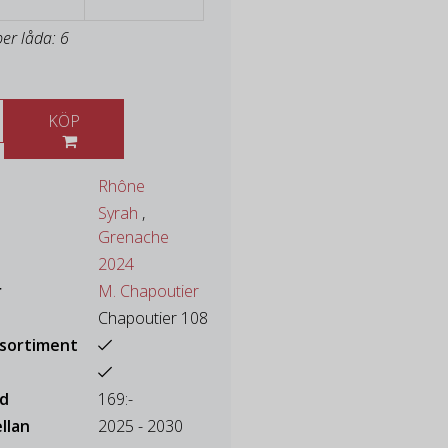
per låda: 6
KÖP
Rhône
Syrah
,
Grenache
2024
r
M. Chapoutier
Chapoutier 108
ssortiment
ad
169:-
llan
2025 - 2030