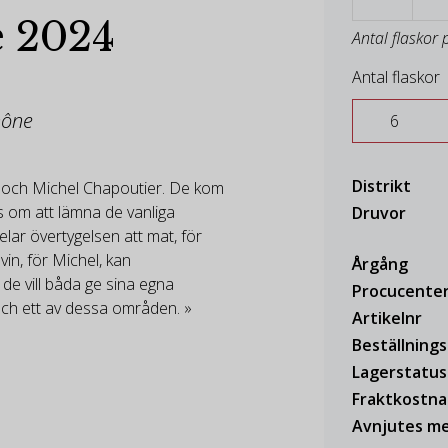
 2024
Antal flaskor 
Antal flaskor
hône
Distrikt
 och Michel Chapoutier. De kom
s om att lämna de vanliga
Druvor
elar övertygelsen att mat, för
vin, för Michel, kan
Årgång
de vill båda ge sina egna
Procucente
t och ett av dessa områden. »
Artikelnr
Beställning
Lagerstatus
Fraktkostn
Avnjutes me