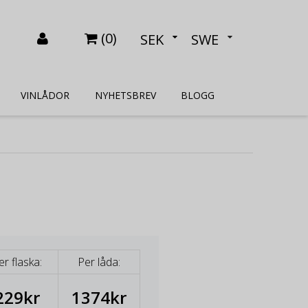
(
0
)
SEK
SWE
VINLÅDOR
NYHETSBREV
BLOGG
er flaska:
Per låda:
229kr
1374kr