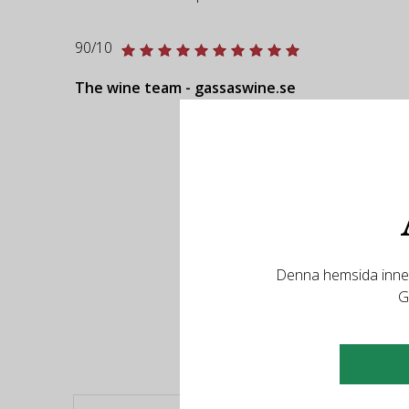
90/10
The wine team - gassaswine.se
Denna hemsida innehå
R
G