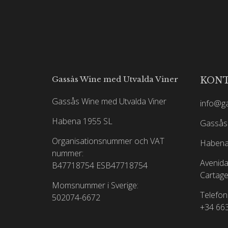
Gassås Wine med Utvalda Viner
KON
Gassås Wine med Utvalda Viner
info@g
Habena 1955 SL
Gassås 
Organisationsnummer och VAT
Habena
nummer:
Avenida
B47718754
ESB47718754
Cartage
Momsnummer i Sverige:
Telefon
502074-6672
+34 66