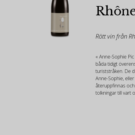
Rhône
Rött vin från R
« Anne-Sophie Pic
båda tidigt överen
turiststråken. De d
Anne-Sophie, eller 
återuppfinnas och 
tolkningar till var