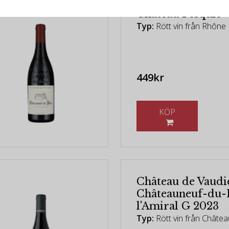
Château Pesquié -
Typ:
Rött vin från Rhône 
449kr
KÖP
Château de Vaudi
Châteauneuf-du-
l'Amiral G 2023
Typ:
Rött vin från Châte