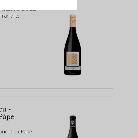
 Silica 2022
Frankrike
eu -
Pâpe
auneuf-du-Pâpe