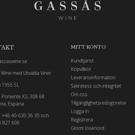
MITT KONTO
TAKT
Kundtjänst
assaswine.se
Köpvillkor
Wine med Utvalda Viner
Leveransinformation
 1955 SL
Sekretess och integritet
Om oss
 Poniente X3, 308 68
Tillgänglighetsredogörelse
na, Espana
Logga in
: +46 40-630 36 30 och
Registrera
3 827 606
Glömt lösenord