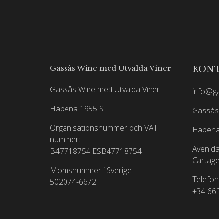
Gassås Wine med Utvalda Viner
KON
Gassås Wine med Utvalda Viner
info@g
Habena 1955 SL
Gassås 
Organisationsnummer och VAT
Habena
nummer:
Avenida
B47718754
ESB47718754
Cartage
Momsnummer i Sverige:
Telefon
502074-6672
+34 66