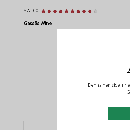
92/100
Gassås Wine
Denna hemsida innehå
R
G