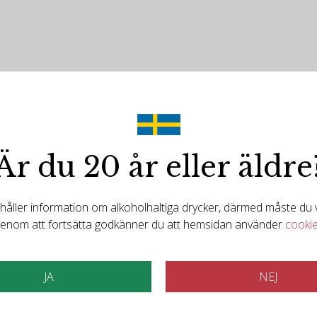
Är du 20 år eller äldre
Det finns mer att upptäcka
ller information om alkoholhaltiga drycker, därmed måste du va
elaterade produkt
enom att fortsätta godkänner du att hemsidan använder
cooki
JA
NEJ