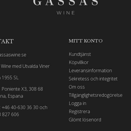
MITT KONTO
TAKT
Kundtjänst
assaswine.se
Köpvillkor
Wine med Utvalda Viner
Leveransinformation
 1955 SL
Sekretess och integritet
Om oss
 Poniente X3, 308 68
Tillgänglighetsredogörelse
na, Espana
Logga in
: +46 40-630 36 30 och
Registrera
3 827 606
Glömt lösenord