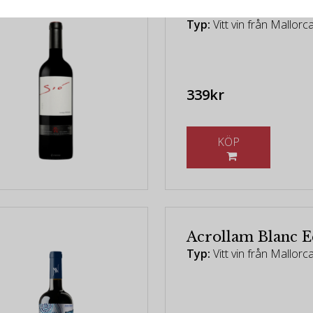
Ribas - Sió Blanc
Typ:
Vitt vin från Mallorc
339kr
KÖP
Acrollam Blanc E
Typ:
Vitt vin från Mallorc