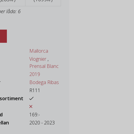
per låda: 6
Mallorca
Viognier
,
Prensal Blanc
2019
r
Bodega Ribas
R111
ssortiment
ad
169:-
llan
2020 - 2023