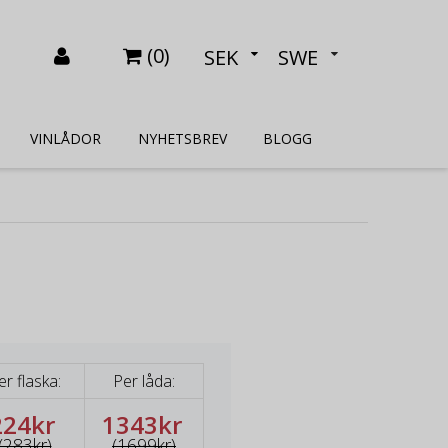
(
0
)
SEK
SWE
VINLÅDOR
NYHETSBREV
BLOGG
er flaska:
Per låda:
224kr
1343kr
(283kr)
(1699kr)