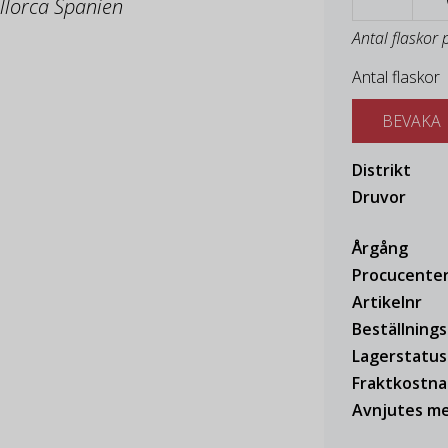
allorca Spanien
Antal flaskor 
Antal flaskor
BEVAKA
Distrikt
Druvor
Årgång
Procucente
Artikelnr
Beställning
Lagerstatus
Fraktkostn
Avnjutes me