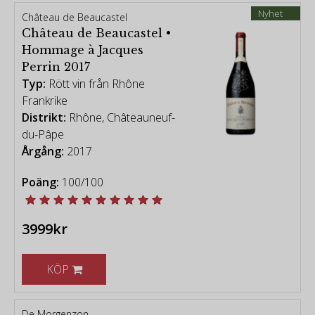
Nyhet
Château de Beaucastel
Château de Beaucastel •
Hommage à Jacques
Perrin 2017
Typ:
Rött vin från Rhône
Frankrike
Distrikt:
Rhône, Châteauneuf-
du-Pâpe
Årgång:
2017
Poäng:
100/100
3999kr
KÖP
De Morgenzon