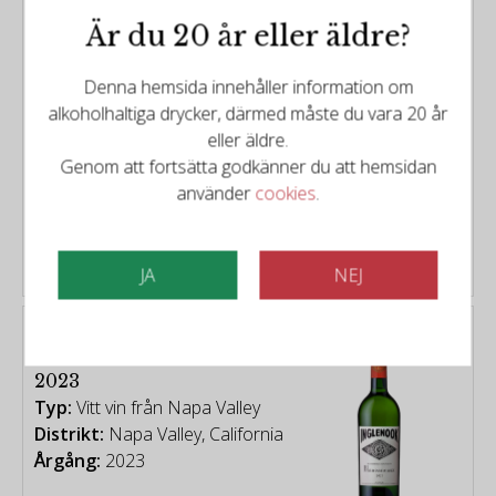
Typ:
Vitt vin från Rhône
Är du 20 år eller äldre?
Distrikt:
Rhône
Årgång:
2019
Denna hemsida innehåller information om
alkoholhaltiga drycker, därmed måste du vara 20 år
Poäng:
97/100
eller äldre.
Genom att fortsätta godkänner du att hemsidan
använder
cookies
.
2999kr
KÖP
JA
NEJ
Inglenook
Inglenook - Blancaneaux
2023
Typ:
Vitt vin från Napa Valley
Distrikt:
Napa Valley, California
Årgång:
2023