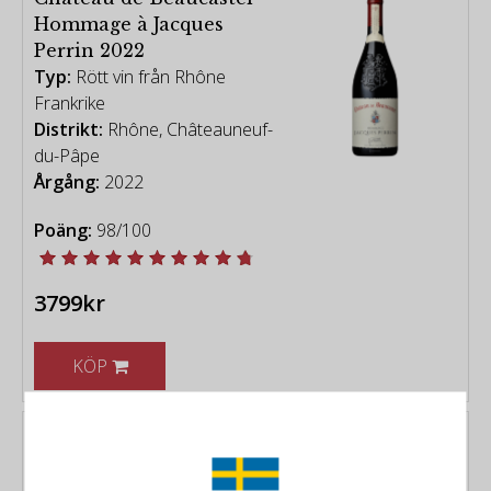
Hommage à Jacques
Perrin 2022
Typ:
Rött vin från Rhône
Frankrike
Distrikt:
Rhône, Châteauneuf-
du-Pâpe
Årgång:
2022
Poäng:
98/100
3799kr
KÖP
M. Chapoutier
M. Chapoutier - Condrieu
Coteaux de Chery 2019