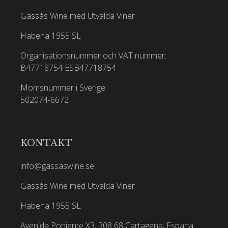
Gassås Wine med Utvalda Viner
Habena 1955 SL
Organisationsnummer och VAT nummer:
B47718754
ESB47718754
Momsnummer i Sverige:
502074-6672
KONTAKT
info@gassaswine.se
Gassås Wine med Utvalda Viner
Habena 1955 SL
Avenida Poniente X3, 308 68 Cartagena, Espana