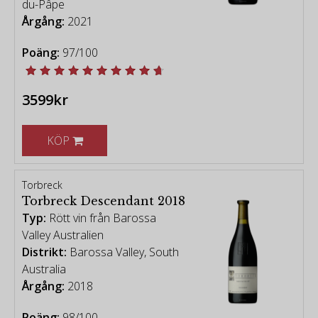
du-Pâpe
Årgång:
2021
Poäng:
97/100
3599kr
KÖP
Torbreck
Torbreck Descendant 2018
Typ:
Rött vin från Barossa
Valley Australien
Distrikt:
Barossa Valley, South
Australia
Årgång:
2018
Poäng:
98/100