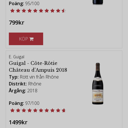
Poäng:
95/100
799kr
KÖP
E. Guigal
Guigal - Côte-Rôtie
Château d'Ampuis 2018
Typ:
Rött vin från Rhône
Distrikt:
Rhône
Årgång:
2018
Poäng:
97/100
1499kr