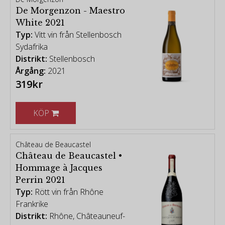
De Morgenzon - Maestro
White 2021
Typ:
Vitt vin från Stellenbosch
Sydafrika
Distrikt:
Stellenbosch
Årgång:
2021
319kr
KÖP
Château de Beaucastel
Château de Beaucastel •
Hommage à Jacques
Perrin 2021
Typ:
Rött vin från Rhône
Frankrike
Distrikt:
Rhône, Châteauneuf-