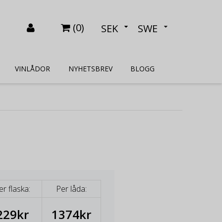
(
0
)
SEK
SWE
VINLÅDOR
NYHETSBREV
BLOGG
er flaska:
Per låda:
229kr
1374kr