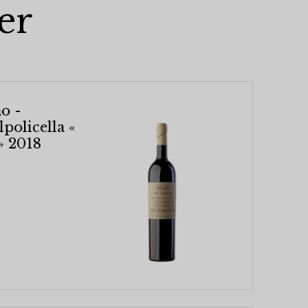
er
o -
policella «
» 2018