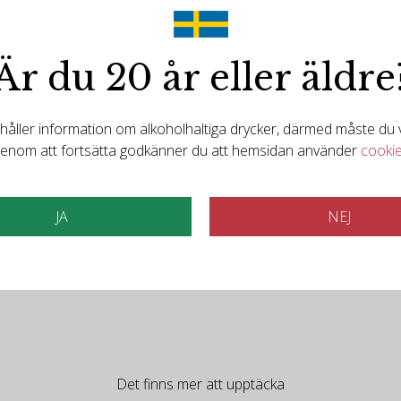
of sour cherry, marzipan and violets. On the palate, bright and pre
Är du 20 år eller äldre
ller information om alkoholhaltiga drycker, därmed måste du va
enom att fortsätta godkänner du att hemsidan använder
cooki
resh herbs and violets bound out of the glass with the eagernes
 pairing for an earth-driven dish.
JA
NEJ
Det finns mer att upptäcka