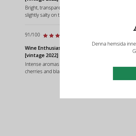
Bright, transparent ruby red. Fine bouquet, with hints 
slightly salty on the finish.
91/100
Denna hemsida innehå
Wine Enthusiast
G
[vintage 2022]
Intense aromas of macerated raspberry, tart plum, f
cherries and black tea flavors make this wine a great