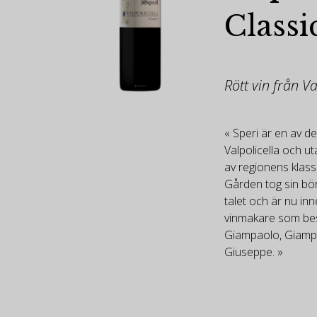
Classi
Rött vin från Va
« Speri är en av de
Valpolicella och u
av regionens klassis
Gården tog sin bör
talet och är nu in
vinmakare som best
Giampaolo, Giampi
Giuseppe. »