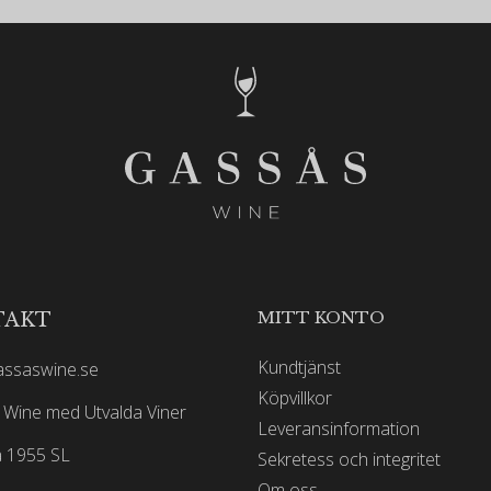
MITT KONTO
TAKT
Kundtjänst
assaswine.se
Köpvillkor
Wine med Utvalda Viner
Leveransinformation
 1955 SL
Sekretess och integritet
Om oss