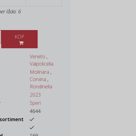
per låda: 6
KÖP
Veneto
,
Valpolicella
Molinara
,
Corvina
,
Rondinella
2023
r
Speri
4644
ssortiment
ad
169:-