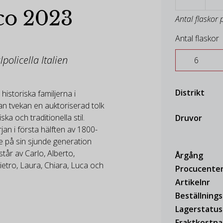
co 2023
Antal flaskor 
Antal flaskor
lpolicella Italien
Distrikt
 historiska familjerna i
tan tvekan en auktoriserad tolk
ka och traditionella stil.
Druvor
jan i första hälften av 1800-
ne på sin sjunde generation
år av Carlo, Alberto,
Årgång
etro, Laura, Chiara, Luca och
Procucente
Artikelnr
Beställning
Lagerstatus
Fraktkostn