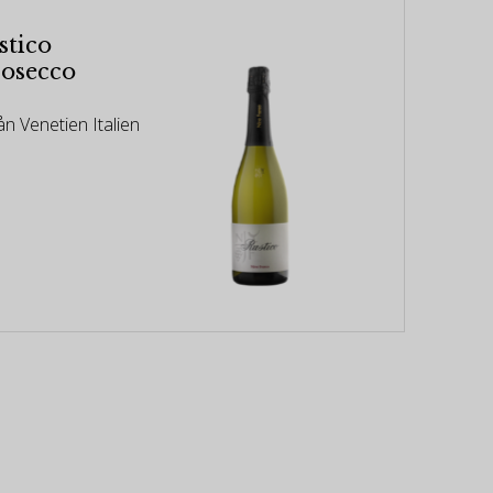
stico
rosecco
n Venetien Italien