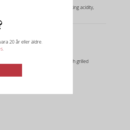
cise, with crisp fruit notes, a striking acidity,
?
ra 20 år eller äldre.
es
.
s of a new puppy. Savory herbs with grilled