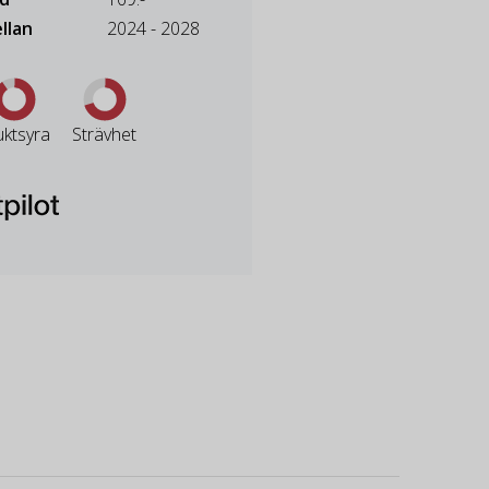
llan
2024 - 2028
uktsyra
Strävhet