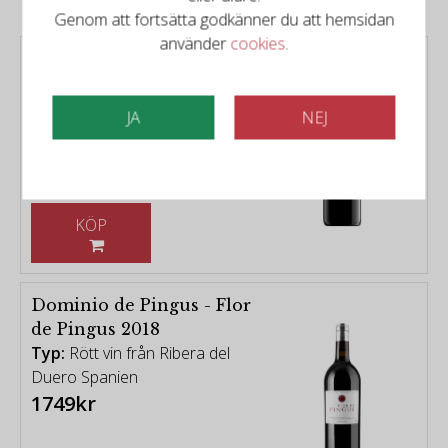
Genom att fortsätta godkänner du att hemsidan
använder
cookies
.
Bodegas Roda - Corimbo 1
2018
Typ:
Rött vin från Ribera del
JA
NEJ
Duero
579kr
KÖP
Dominio de Pingus - Flor
de Pingus 2018
Typ:
Rött vin från Ribera del
Duero Spanien
1749kr