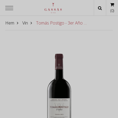
(
0
)
Hem
Vin
Tomás Postigo - 3er Año 2023