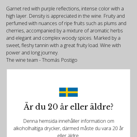
Garnet red with purple reflections, intense color with a
high layer. Density is appreciated in the wine. Fruity and
perfumed with nuances of ripe fruits such as plums and
cherries, accompanied by a mixture of aromatic herbs
and elegant and complex woody spices. Marked by a
sweet, fleshy tannin with a great fruity load. Wine with
power and long journey.
The wine team - Thomás Postigo
Är du 20 år eller äldre?
Det finns mer att upptäcka
Denna hemsida innehåller information om
Relaterade produkter
alkoholhaltiga drycker, därmed måste du vara 20 år
eller äldre.