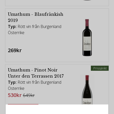
vilken smaken av de använda druvorna och deras
omgivning. framträda med högsta tänkbara renhet
och precision.
Umathum - Blaufränkish
2019
-
Typ:
Rött vin från Burgenland
Österrike
« Vital soil and alert plants lead us on the right path
and give us the necessary inspiration that we need
not only for our vineyards, but for our personal
269kr
relationship. »
- Josef Umathum
Prissänkt
Umathum - Pinot Noir
Unter den Terrassen 2017
Typ:
Rött vin från Burgenland
Österrike
530kr
649kr
KÖP