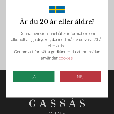
Är du 20 år eller äldre?
Denna hemsida innehåller information om
Följ oss på Facebook
alkoholhaltiga drycker, därmed måste du vara 20 år
eller äldre.
Följ oss på Instagram
Genom att fortsätta godkänner du att hemsidan
använder
cookies
.
JA
NEJ