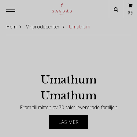
(
0
)
Hem
Vinproducenter
Umathum
Umathum
Umathum
Fram till mitten av 70-talet levererade familjen
Umathum sina druvor till det lokala kooperativet
nära Neusiedlersee i Burgenland, på Österrikes
LÄS MER
östligaste gräns. 1985 tog sedan Josef Umathum
över och sedan dess har vingården tagit sig upp i