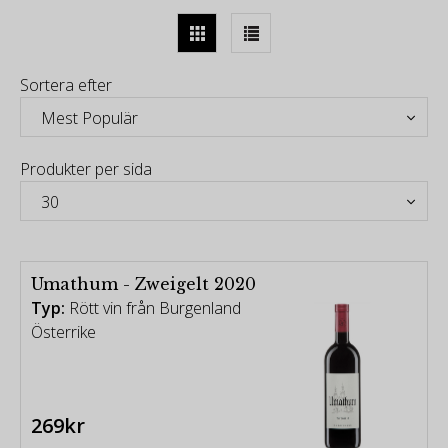
den absoluta toppen när det gäller österrikiska röda
viner. De 30 hektaren är alltså övervägande
planterade med den lokala St. Laurent och
Sortera efter
Blaufränkisch samt den något mer kända Pinot Noir
från skiffer, kalksten, lera och grusiga fält på båda
sidor om sjön Neusiedl.
-
Produkter per sida
Som något unikt i Burgenland odlas Umathums
Pinot Noir och Blaufränkisch på gamla terrasser
som grundades av cistercienserorden redan på
1200-talet – Genom århundraden av vinodling
Umathum - Zweigelt 2020
hittade de de mest lämpliga områdena, och det är
Typ:
Rött vin från Burgenland
de än i dag.
Österrike
-
Oavsett fältets läge odlas allt idag enligt Rudolf
Steiners biodynamiska principer, allt skördas för
hand, och filosofin om minimal inblandning av
269kr
naturens processer fortsätter i vingården, med