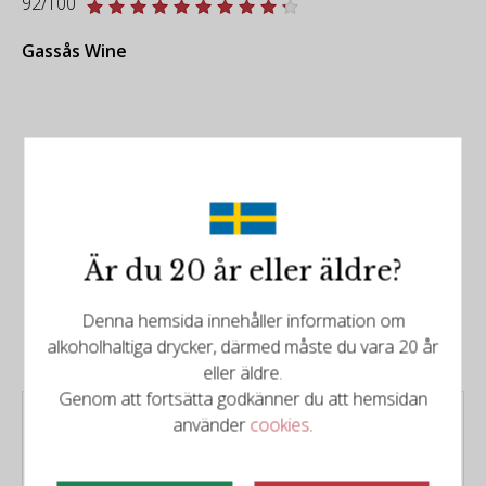
92/100
Gassås Wine
Är du 20 år eller äldre?
Det finns mer att upptäcka
Relaterade produkter
Denna hemsida innehåller information om
alkoholhaltiga drycker, därmed måste du vara 20 år
eller äldre.
Genom att fortsätta godkänner du att hemsidan
OUS AMB CARAGOLS
använder
cookies
.
Tinto
Typ:
Rött vin från Mallorca