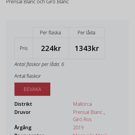
Prensal Blanc och Giró Blanc.
Per flaska:
Per låda:
224kr
1343kr
Pris
Antal flaskor per låda: 6
Antal flaskor
BEVAKA
Distrikt
Mallorca
Druvor
Prensal Blanc
,
Giró Ros
Årgång
2019