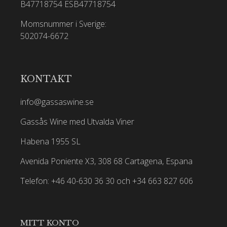
B47718754
ESB47718754
Momsnummer i Sverige:
502074-6672
KONTAKT
info@gassaswine.se
Gassås Wine med Utvalda Viner
Habena 1955 SL
Avenida Poniente X3, 308 68 Cartagena, Espana
Telefon: +46 40-630 36 30 och +34 663 827 606
MITT KONTO