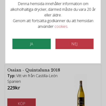
Denna hemsida innehåller information om
alkoholhaltiga drycker, därmed måste du vara 20 år
eller äldre.
Genom att fortsätta godkänner du att hemsidan
använder
cookies
.
Det finns mer att upptäcka
JA
NEJ
Relaterade produkter
Ossian - Quintaluna 2018
Typ:
Vitt vin från Castilla-León
Spanien
229kr
KÖP