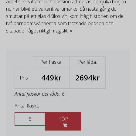
arbete, kreativitet och passion att deras ödmjuka början
nu har blivit ett välkänt varumärke. Så nästa gång du
smuttar på ett glas 4Kilos vin, kom ihåg historien om de
två barndomsvännerna som trotsade oddsen och
skapade något riktigt magiskt. »
Per flaska:
Per låda:
449kr
2694kr
Pris
Antal flaskor per låda: 6
Antal flaskor
KÖP