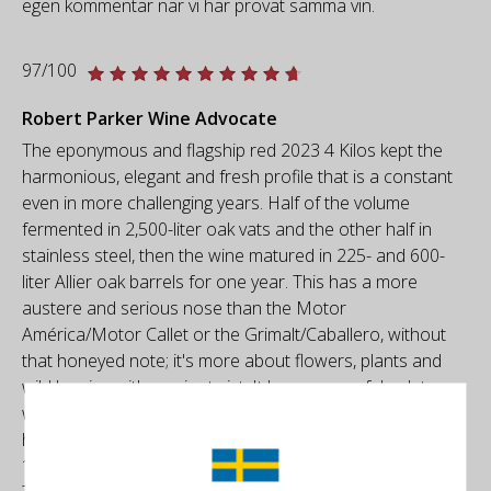
egen kommentar när vi har provat samma vin.
97/100
Robert Parker Wine Advocate
The eponymous and flagship red 2023 4 Kilos kept the
harmonious, elegant and fresh profile that is a constant
even in more challenging years. Half of the volume
fermented in 2,500-liter oak vats and the other half in
stainless steel, then the wine matured in 225- and 600-
liter Allier oak barrels for one year. This has a more
austere and serious nose than the Motor
América/Motor Callet or the Grimalt/Caballero, without
that honeyed note; it's more about flowers, plants and
wild berries with a spicy twist. It has a powerful palate,
with abundant, fine-grained tannins; it's nicely built and
has a long, dry finish. It has contained ripeness and only
12% alcohol, with a pH of 3.7 and 4.5 grams of acidity.