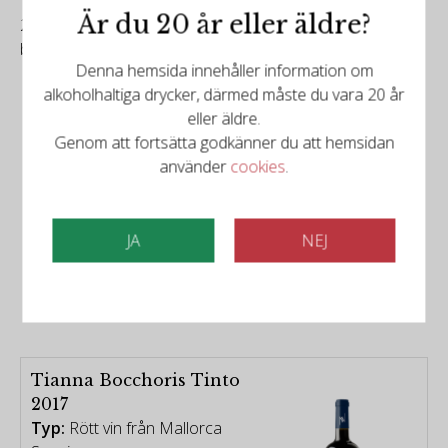
This feels like a long-distance runner, closer to 2021 or
Är du 20 år eller äldre?
2020 than to 2022. 18,000 bottles produced. It was
bottled in May 2025.
Denna hemsida innehåller information om
alkoholhaltiga drycker, därmed måste du vara 20 år
eller äldre.
Genom att fortsätta godkänner du att hemsidan
använder
cookies
.
JA
NEJ
Det finns mer att upptäcka
Relaterade produkter
Tianna Bocchoris Tinto
2017
Typ:
Rött vin från Mallorca