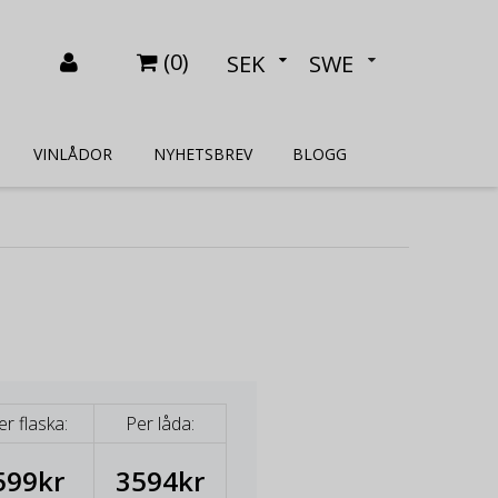
(
0
)
SEK
SWE
VINLÅDOR
NYHETSBREV
BLOGG
er flaska:
Per låda:
599kr
3594kr