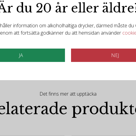
lance. The finish is dry, lasting and fresh
Är du 20 år eller äldre
ller information om alkoholhaltiga drycker, därmed måste du va
enom att fortsätta godkänner du att hemsidan använder
cooki
JA
NEJ
Det finns mer att upptäcka
elaterade produkt