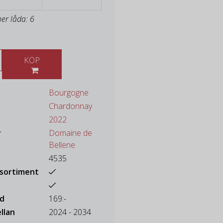
per låda: 6
KÖP
Bourgogne
Chardonnay
2022
r
Domaine de
Bellene
4535
ssortiment
ad
169:-
llan
2024 - 2034