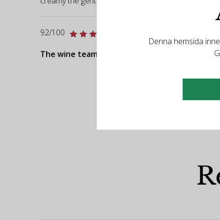
creamy the gentle texture adds to the harmony and ba
92/100
Denna hemsida innehå
G
The wine team - gassaswine.se
R