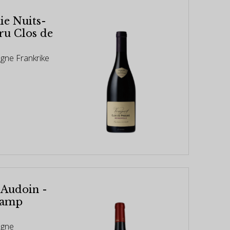
e Nuits-
ru Clos de
ogne Frankrike
 Audoin -
hamp
ogne