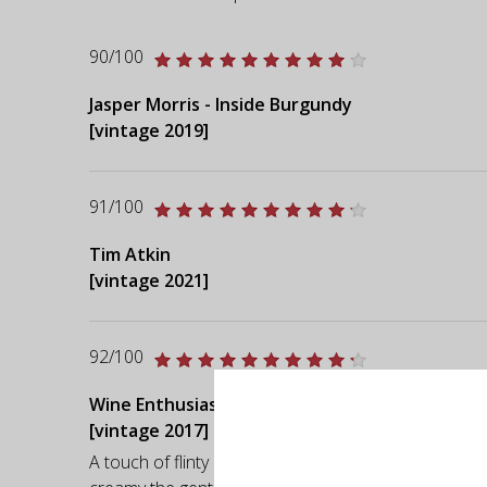
90/100
Jasper Morris - Inside Burgundy
[vintage 2019]
91/100
Tim Atkin
[vintage 2021]
92/100
Wine Enthusiast
[vintage 2017]
A touch of flinty reduction joins wheat bran and lemo