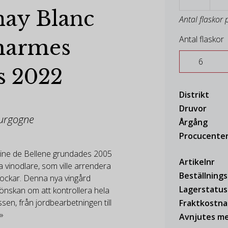
nay Blanc
Antal flaskor 
Antal flaskor
harmes
s 2022
Distrikt
Druvor
ourgogne
Årgång
Procucente
ine de Bellene grundades 2005
Artikelnr
a vinodlare, som ville arrendera
Beställning
tockar. Denna nya vingård
Lagerstatus
nskan om att kontrollera hela
en, från jordbearbetningen till
Fraktkostn
 »
Avnjutes me