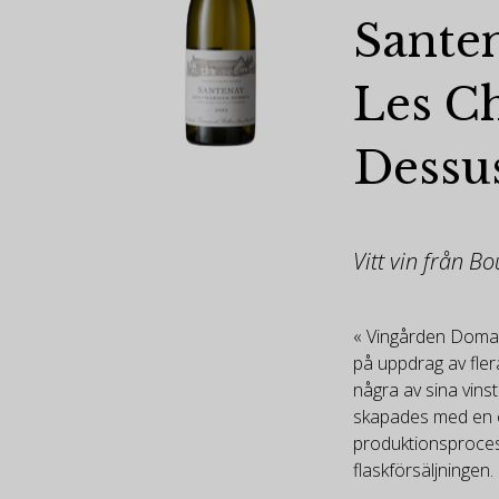
Sante
Les C
Dessu
Vitt vin från B
« Vingården Doma
på uppdrag av fler
några av sina vins
skapades med en ö
produktionsprocess
flaskförsäljningen.