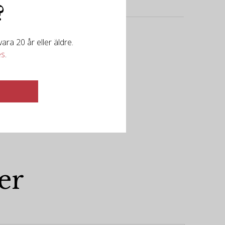
?
ra 20 år eller äldre.
es
.
er