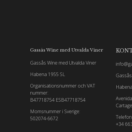
Gassås Wine med Utvalda Viner
KON
Gassås Wine med Utvalda Viner
info@g
Habena 1955 SL
Gassås 
Organisationsnummer och VAT
Habena
nummer:
Avenida
B47718754
ESB47718754
Cartage
Momsnummer i Sverige:
Telefon
502074-6672
+34 66