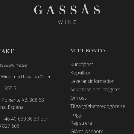
MITT KONTO
TAKT
Kundtjänst
assaswine.se
Köpvillkor
Wine med Utvalda Viner
Leveransinformation
 1955 SL
Sekretess och integritet
Om oss
 Poniente X3, 308 68
Tillgänglighetsredogörelse
na, Espana
Logga in
: +46 40-630 36 30 och
Registrera
3 827 606
Glömt lösenord