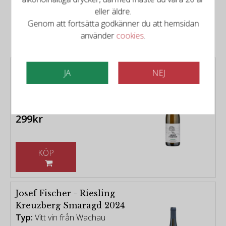
eller äldre.
Relaterade produkter
Genom att fortsätta godkänner du att hemsidan
använder
cookies
.
Josef Fischer - Grüner
JA
NEJ
Veltliner Rührsdorf
Federspiel 2025
Typ:
Vitt vin från Wachau
299kr
KÖP
Josef Fischer - Riesling
Kreuzberg Smaragd 2024
Typ:
Vitt vin från Wachau