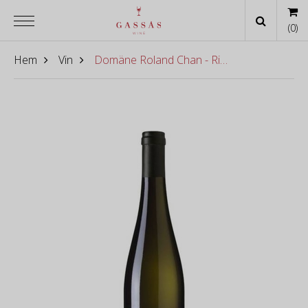
(
0
)
Hem
Vin
Domäne Roland Chan - Riesling Smaragd Ried Achleiten 2022