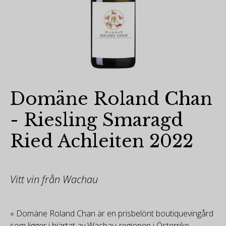
Domäne Roland Chan
- Riesling Smaragd
Ried Achleiten 2022
Vitt vin från Wachau
« Domäne Roland Chan är en prisbelönt boutiquevingård
som ligger i hjärtat av Wachau-regionen i Österrike.