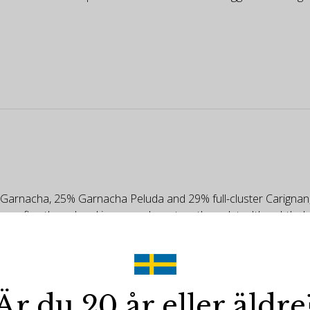
 Garnacha, 25% Garnacha Peluda and 29% full-cluster Carignan, 
ery fine thread and is super elegant on the palate. It's subtle,
llows the style of 2019 and 2020. It has 13.5% alcohol, a pH of 3
Är du 20 år eller äldre