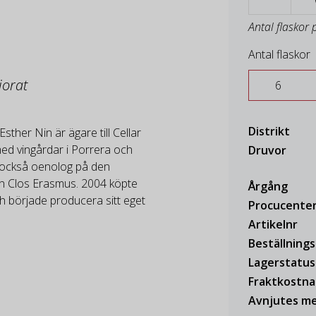
Antal flaskor 
Antal flaskor
iorat
Distrikt
Esther Nin är ägare till Cellar
med vingårdar i Porrera och
Druvor
r också oenolog på den
n Clos Erasmus. 2004 köpte
Årgång
h började producera sitt eget
Procucente
Artikelnr
Beställning
Lagerstatus
Fraktkostn
Avnjutes me