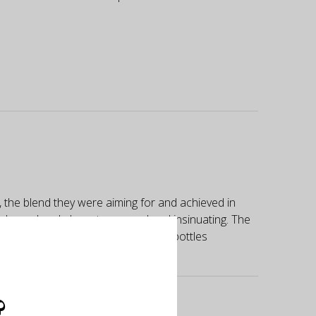
the blend they were aiming for and achieved in
 balanced and elegant, nuanced and insinuating. The
.2 and 5.4 grams of acidity. 14,660 bottles
?