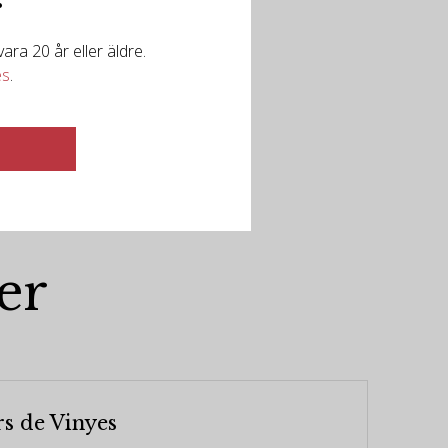
ra 20 år eller äldre.
es
.
er
s de Vinyes