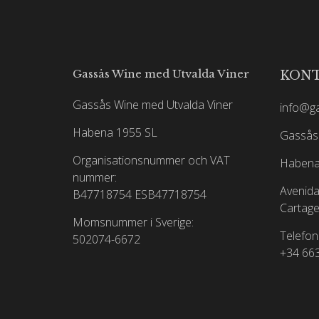
Gassås Wine med Utvalda Viner
KON
Gassås Wine med Utvalda Viner
info@g
Habena 1955 SL
Gassås 
Organisationsnummer och VAT
Habena
nummer:
Avenida
B47718754
ESB47718754
Cartage
Momsnummer i Sverige:
Telefon
502074-6672
+34 66