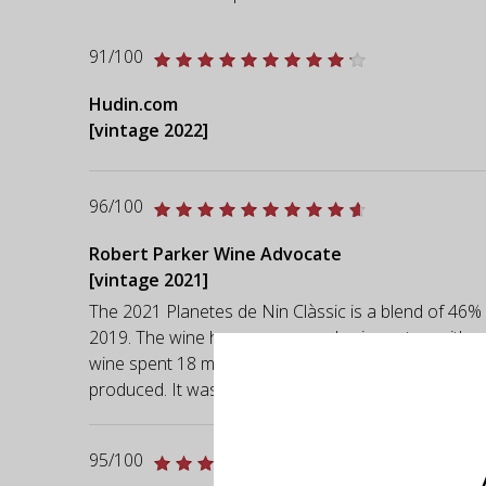
91/100
Hudin.com
[vintage 2022]
96/100
Robert Parker Wine Advocate
[vintage 2021]
The 2021 Planetes de Nin Clàssic is a blend of 46%
2019. The wine has peppery and spicy notes, with a v
wine spent 18 months in 3,200-liter oak foudre. It fo
produced. It was bottled in April 2023.
95/100