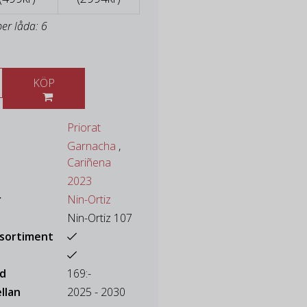
per låda: 6
KÖP
Priorat
Garnacha
,
Cariñena
2023
r
Nin-Ortiz
Nin-Ortiz 107
ssortiment
ad
169:-
llan
2025 - 2030