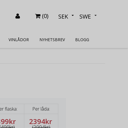
(
0
)
SEK
SWE
VINLÅDOR
NYHETSBREV
BLOGG
er flaska:
Per låda:
399kr
2394kr
(499kr)
(2994kr)