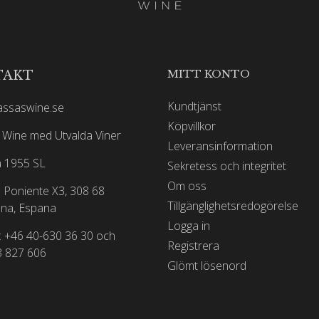
MITT KONTO
TAKT
Kundtjänst
assaswine.se
Köpvillkor
Wine med Utvalda Viner
Leveransinformation
 1955 SL
Sekretess och integritet
Om oss
 Poniente X3, 308 68
Tillgänglighetsredogörelse
na, Espana
Logga in
: +46 40-630 36 30 och
Registrera
3 827 606
Glömt lösenord