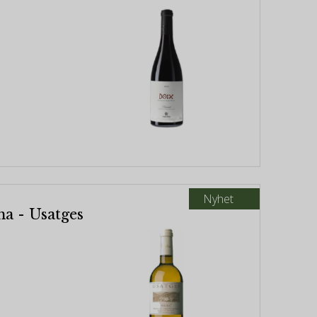
Nyhet
na - Usatges