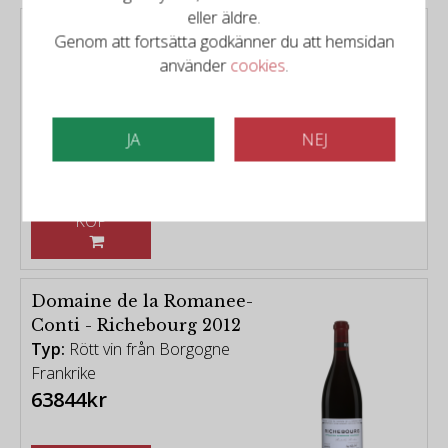
eller äldre.
Domaine de la Romanee-
Genom att fortsätta godkänner du att hemsidan
Conti - Grands Échézeaux
använder
cookies
.
2009
Typ:
Rött vin från Borgogne
Frankrike
JA
NEJ
82579kr
KÖP
Domaine de la Romanee-
Conti - Richebourg 2012
Typ:
Rött vin från Borgogne
Frankrike
63844kr