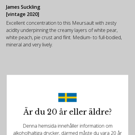
James Suckling
[vintage 2020]
Excellent concentration to this Meursault with zesty
acidity underpinning the creamy layers of white pear,
white peach, pie crust and flint. Medium- to full-bodied,
mineral and very lively.
Det finns mer att upptäcka
Är du 20 år eller äldre?
Relaterade produkter
Denna hemsida innehåller information om
alkoholhaltiga drycker, därmed måste du vara 20 år