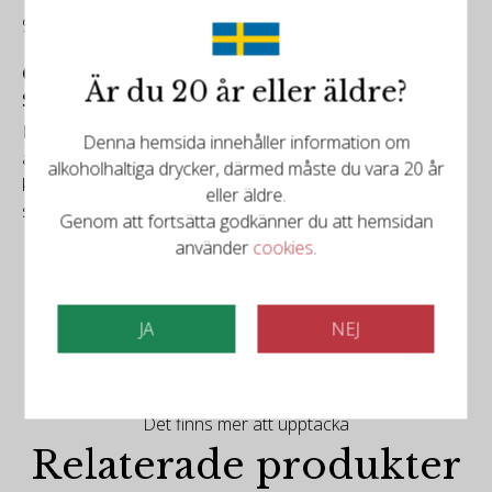
94/100
Gassås Wine
Är du 20 år eller äldre?
Smaken av detta vin är mycket elegant och långt
Näsan ger oss frukt, citrus och tropiska toner med inslag
Denna hemsida innehåller information om
av ek i bakgrunden. Smaken är en spännande
alkoholhaltiga drycker, därmed måste du vara 20 år
kombination av citrusfruker och trevliga krämiga toner
eller äldre.
samt fin elegant ek antydning i bakgrunden.
Genom att fortsätta godkänner du att hemsidan
använder
cookies
.
JA
NEJ
Det finns mer att upptäcka
Relaterade produkter