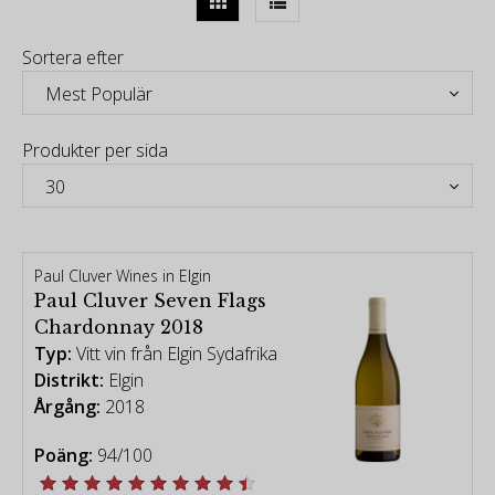
och Chardonnay känns mest hemma i Elgins svala
klimat och ger viner med mycket uttrycksfull frukt
Sortera efter
och karaktär.
Produkter per sida
Paul Cluver Wines in Elgin
Paul Cluver Seven Flags
Chardonnay 2018
Typ:
Vitt vin från Elgin Sydafrika
Distrikt:
Elgin
Årgång:
2018
Poäng:
94/100