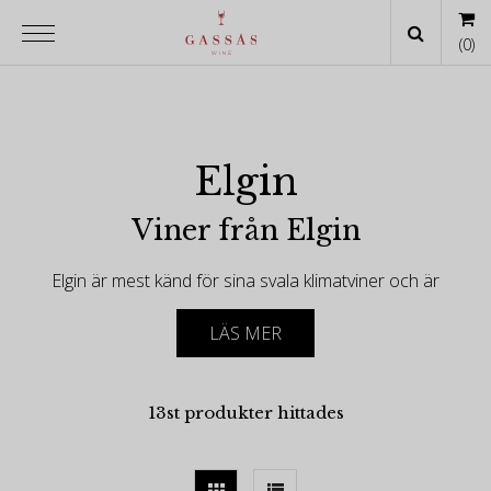
(
0
)
Elgin
Viner från Elgin
Elgin är mest känd för sina svala klimatviner och är
en av de framväxande sydafrikanska vinregionerna,
som ligger strax utanför Kapstaden.
LÄS MER
-
13st produkter hittades
Elgin, 65 km (40 miles) sydost om Kapstaden, är en
del av Western Cape vinregion i Sydafrika.
Aromatiska sorter som Sauvignon Blanc, Pinot Noir