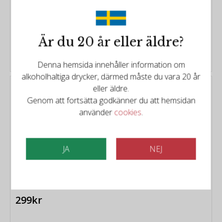
499kr
Är du 20 år eller äldre?
KÖP
Denna hemsida innehåller information om
alkoholhaltiga drycker, därmed måste du vara 20 år
Paul Cluver Wines in Elgin
eller äldre.
Paul Cluver Sauvignon
Genom att fortsätta godkänner du att hemsidan
Blanc 2021
använder
cookies
.
Typ:
Vitt vin från Elgin Sydafrika
Distrikt:
Elgin
Årgång:
2021
JA
NEJ
Poäng:
92/100
299kr