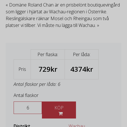
« Domäne Roland Chan är en prisbelönt boutiquevingård
som ligger i hjärtat av Wachau-regionen i Österrike.
Rieslingälskare räknar Mosel och Rheingau som två
platser vi tillber. Vi måste nu lägga till Wachau. »
Per flaska:
Per låda:
729kr
4374kr
Pris
Antal flaskor per låda: 6
Antal flaskor
KÖP
Distrikt
Wachau