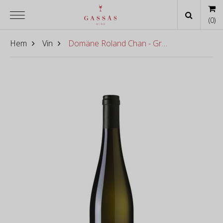
(
0
)
Hem
Vin
Domäne Roland Chan - Grüner Veltliner Smaragd Ried Bach Alte Reben 2022