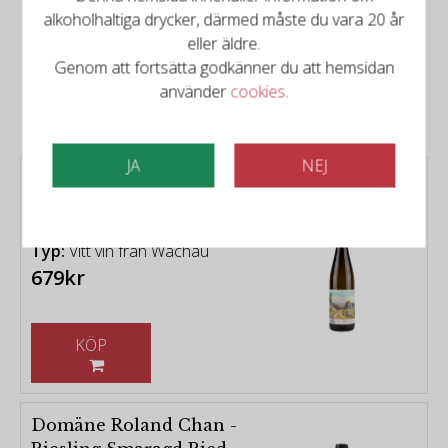
alkoholhaltiga drycker, därmed måste du vara 20 år
Det finns mer att upptäcka
eller äldre.
Genom att fortsätta godkänner du att hemsidan
Relaterade produkter
använder
cookies
.
JA
NEJ
Josef Fischer - Grüner
Veltliner The Aard
Collection Smaragd 2023
Typ:
Vitt vin från Wachau
679kr
KÖP
Domäne Roland Chan -