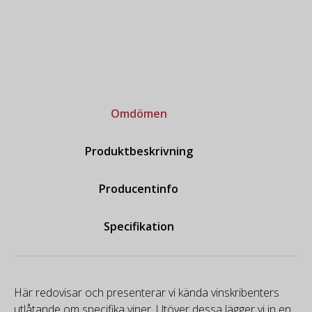
Omdömen
Produktbeskrivning
Producentinfo
Specifikation
Här redovisar och presenterar vi kända vinskribenters
utlåtande om specifika viner. Utöver dessa lägger vi in en