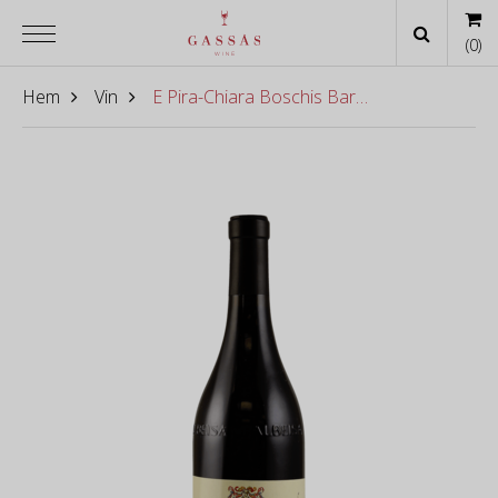
(
0
)
Hem
Vin
E Pira-Chiara Boschis Barolo Mosconi 2017