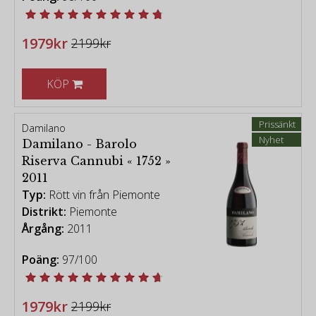
1979kr
2199kr
KÖP
Prissänkt
Damilano
Nyhet
Damilano - Barolo
Riserva Cannubi « 1752 »
2011
Typ:
Rött vin från Piemonte
Distrikt:
Piemonte
Årgång:
2011
Poäng:
97/100
1979kr
2199kr