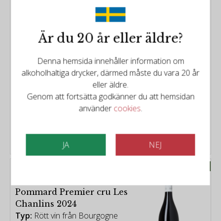
Noir 2022
Typ:
Rött vin från Central Otago
New Zealand
Är du 20 år eller äldre?
Distrikt:
Central Otago
Årgång:
2022
Denna hemsida innehåller information om
alkoholhaltiga drycker, därmed måste du vara 20 år
Poäng:
95/100
eller äldre.
Genom att fortsätta godkänner du att hemsidan
använder
cookies
.
499kr
KÖP
JA
NEJ
Nyhet
Domaine Chavy-Chouet
Domaine Chavy Chouet -
Pommard Premier cru Les
Chanlins 2024
Typ:
Rött vin från Bourgogne