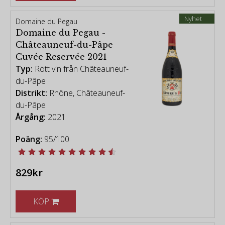
Nyhet
Domaine du Pegau
Domaine du Pegau -
Châteauneuf-du-Pâpe
Cuvée Reservée 2021
Typ:
Rött vin från Châteauneuf-
du-Pâpe
Distrikt:
Rhône, Châteauneuf-
du-Pâpe
Årgång:
2021
Poäng:
95/100
829kr
KÖP