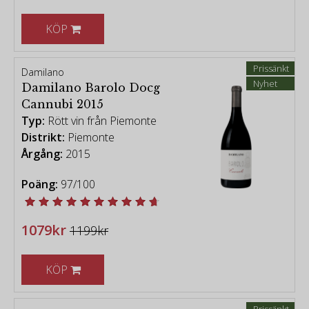
-
KÖP
[vintage chart - Robert Parker Wine Advocate]
Prissänkt
Damilano
Nyhet
Damilano Barolo Docg
Cannubi 2015
Typ:
Rött vin från Piemonte
Distrikt:
Piemonte
Årgång:
2015
Poäng:
97/100
1079kr
1199kr
KÖP