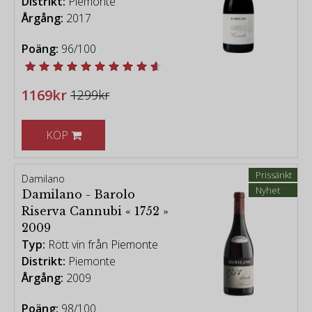
Distrikt:
Piemonte
Årgång:
2017
Poäng:
96/100
1169kr
1299kr
KÖP
Prissänkt
Damilano
Nyhet
Damilano - Barolo
Riserva Cannubi « 1752 »
2009
Typ:
Rött vin från Piemonte
Distrikt:
Piemonte
Årgång:
2009
Poäng:
98/100