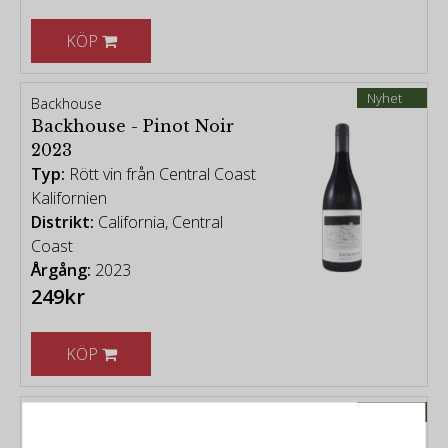
KÖP
Nyhet
Backhouse
Backhouse - Pinot Noir
2023
Typ:
Rött vin från Central Coast
Kalifornien
Distrikt:
California, Central
Coast
Årgång:
2023
249kr
KÖP
Nyhet
Mount Edward
Mount Edward - Pinot