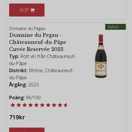
KÖP
Nyhet
Domaine du Pegau
Domaine du Pegau -
Châteauneuf-du-Pâpe
Cuvée Reservée 2023
Typ:
Rött vin från Châteauneuf-
du-Pâpe
Distrikt:
Rhône, Châteauneuf-
du-Pâpe
Årgång:
2023
Poäng:
96/100
719kr