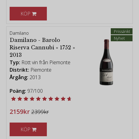
KÖP
Prissänkt
Damilano
Nyhet
Damilano - Barolo
Riserva Cannubi « 1752 »
2013
Typ:
Rött vin från Piemonte
Distrikt:
Piemonte
Årgång:
2013
Poäng:
97/100
2159kr
2399kr
KÖP