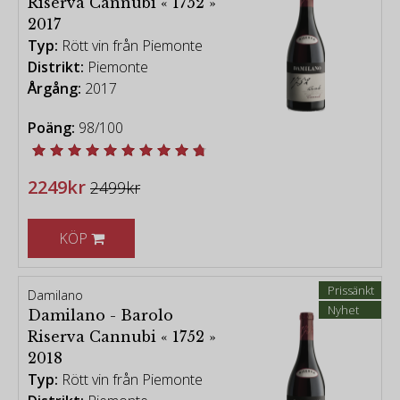
Riserva Cannubi « 1752 »
2017
Typ:
Rött vin från Piemonte
Distrikt:
Piemonte
Årgång:
2017
Poäng:
98/100
2249kr
2499kr
KÖP
Prissänkt
Damilano
Nyhet
Damilano - Barolo
Riserva Cannubi « 1752 »
2018
Typ:
Rött vin från Piemonte