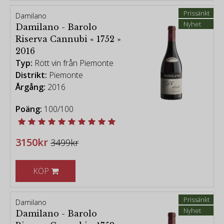
Prissänkt
Damilano
Nyhet
Damilano - Barolo
Riserva Cannubi « 1752 »
2016
Typ:
Rött vin från Piemonte
Distrikt:
Piemonte
Årgång:
2016
Poäng:
100/100
3150kr
3499kr
KÖP
Prissänkt
Damilano
Nyhet
Damilano - Barolo