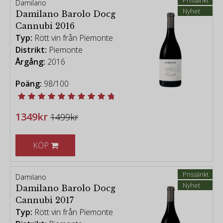
Prissänkt
Damilano
Nyhet
Damilano Barolo Docg
Cannubi 2016
Typ:
Rött vin från Piemonte
Distrikt:
Piemonte
Årgång:
2016
Poäng:
98/100
1349kr
1499kr
KÖP
Prissänkt
Damilano
Nyhet
Damilano Barolo Docg
Cannubi 2017
Typ:
Rött vin från Piemonte