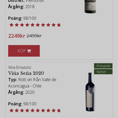
Distrikt:
Piemonte
Årgång:
2018
Poäng:
98/100
2249kr
2499kr
KÖP
Prissänkt
Vina Errazuriz
Nyhet
Viña Seña 2020
Typ:
Rött vin från Valle de
Aconcagua - Chile
Årgång:
2020
Poäng:
98/100