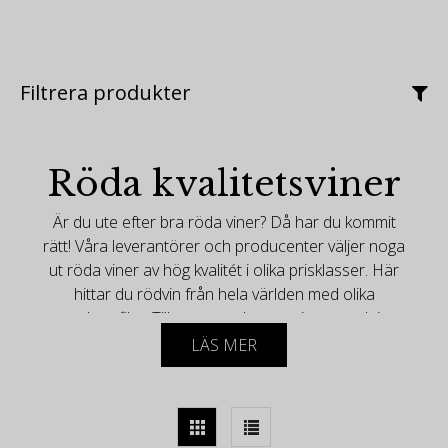
Filtrera produkter
Röda kvalitetsviner
Är du ute efter bra röda viner? Då har du kommit
rätt! Våra leverantörer och producenter väljer noga
ut röda viner av hög kvalitét i olika prisklasser. Här
hittar du rödvin från hela världen med olika
smakprofiler. Tillsammans bygger vi ett attraktivt
sortiment med viner, som många av världens
LÄS MER
vinskribenter och vinkritiker omtalar i media. Här
finner du "pärlor" från den internationella
vinmarknaden som vi gärna vill dela med er.
Vill du göra en egen blandlåda av viner ur vårt