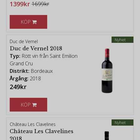
1399kr
1699kr
KÖP
Nyhet
Duc de Vernel
Duc de Vernel 2018
Typ:
Rött vin från Saint Emilion
Grand Cru
Distrikt:
Bordeaux
Årgång:
2018
249kr
KÖP
Nyhet
Château Les Clavelines
Château Les Clavelines
2018