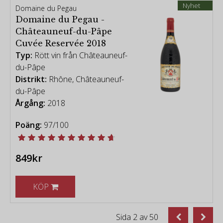
Nyhet
Domaine du Pegau
Domaine du Pegau -
Châteauneuf-du-Pâpe
Cuvée Reservée 2018
Typ:
Rött vin från Châteauneuf-
du-Pâpe
Distrikt:
Rhône, Châteauneuf-
du-Pâpe
Årgång:
2018
Poäng:
97/100
849kr
KÖP
Sida
2
av
50