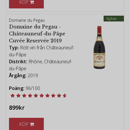
KÖP
Nyhet
Domaine du Pegau
Domaine du Pegau -
Châteauneuf-du-Pâpe
Cuvée Reservée 2019
Typ:
Rött vin från Châteauneuf-
du-Pâpe
Distrikt:
Rhône, Châteauneuf-
du-Pâpe
Årgång:
2019
Poäng:
96/100
899kr
KÖP